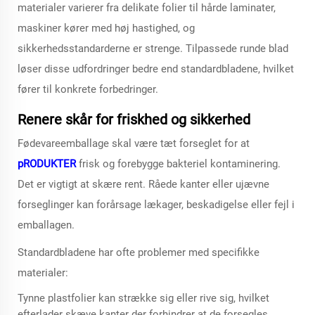
materialer varierer fra delikate folier til hårde laminater,
maskiner kører med høj hastighed, og
sikkerhedsstandarderne er strenge. Tilpassede runde blad
løser disse udfordringer bedre end standardbladene, hvilket
fører til konkrete forbedringer.
Renere skår for friskhed og sikkerhed
Fødevareemballage skal være tæt forseglet for at
pRODUKTER
frisk og forebygge bakteriel kontaminering.
Det er vigtigt at skære rent. Råede kanter eller ujævne
forseglinger kan forårsage lækager, beskadigelse eller fejl i
emballagen.
Standardbladene har ofte problemer med specifikke
materialer:
Tynne plastfolier kan strække sig eller rive sig, hvilket
efterlader skæve kanter der forhindrer at de forsegles