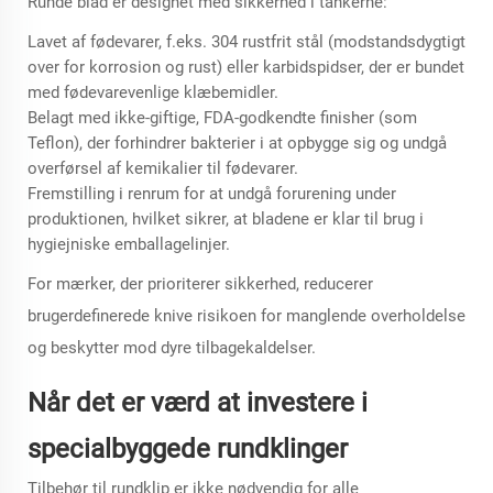
Runde blad er designet med sikkerhed i tankerne:
Lavet af fødevarer, f.eks. 304 rustfrit stål (modstandsdygtigt
over for korrosion og rust) eller karbidspidser, der er bundet
med fødevarevenlige klæbemidler.
Belagt med ikke-giftige, FDA-godkendte finisher (som
Teflon), der forhindrer bakterier i at opbygge sig og undgå
overførsel af kemikalier til fødevarer.
Fremstilling i renrum for at undgå forurening under
produktionen, hvilket sikrer, at bladene er klar til brug i
hygiejniske emballagelinjer.
For mærker, der prioriterer sikkerhed, reducerer
brugerdefinerede knive risikoen for manglende overholdelse
og beskytter mod dyre tilbagekaldelser.
Når det er værd at investere i
specialbyggede rundklinger
Tilbehør til rundklip er ikke nødvendig for alle