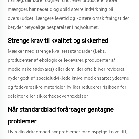
I anlæg, der kører døgnet rundt eller producerer store
mængder, har nedetid og spild større indvirkning på
overskuddet. Længere levetid og kortere omskiftningstider
betyder betydelige besparelser i højvolumet.
Strenge krav til kvalitet og sikkerhed
Mærker med strenge kvalitetsstandarder (f.eks.
producenter af økologiske fødevarer, producenter af
medicinske fødevarer) eller dem, der ofte bliver revideret,
nyder godt af specialudviklede knive med ensartet ydeevne
og fødevaresikre materialer, hvilket reducerer risikoen for
defekter eller sikkerhedsovertrædelser.
Når standardblad forårsager gentagne
problemer
Hvis din virksomhed har problemer med hyppige knivskift,