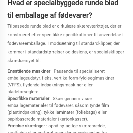
Hvad er specialbyggede runde blad
til emballage af fødevarer?
Tilpassede runde blad er cirkulære skæreværktøjer, der er
konstrueret efter specifikke specifikationer til anvendelse i
fødevareemballage. I modsætning til standardklipper, der
kommer i standardstørrelser og designs, er specialsklipper
skræddersyet til:
Enestående maskiner
: Passende til specialiseret
emballageudstyr, f.eks. vertikalform-fyld-seglmaskiner
(VFFS), flydende indpakningsmaskiner eller
pladeforseglere.
Specifikke materialer
: Skær gennem visse
emballagematerialer til fødevarer, såsom tynde film
(plastindpakning), tykke laminater (foliebags) eller
papirbaserede materialer (kartonkasser).
Præcise skæringer
: opnå nøjagtige skærebredde,
kantfinish eller perforationer, der er nødvendige for