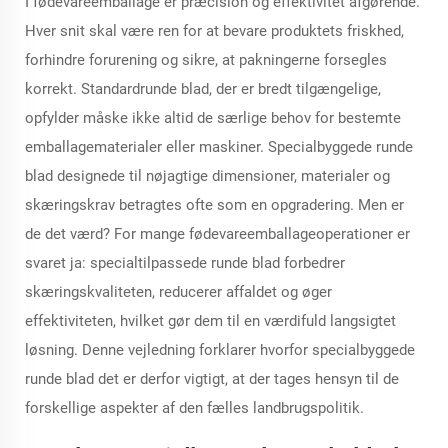
I fødevareemballage er præcision og effektivitet afgørende.
Hver snit skal være ren for at bevare produktets friskhed,
forhindre forurening og sikre, at pakningerne forsegles
korrekt. Standardrunde blad, der er bredt tilgængelige,
opfylder måske ikke altid de særlige behov for bestemte
emballagematerialer eller maskiner.
Specialbyggede runde
blad
designede til nøjagtige dimensioner, materialer og
skæringskrav betragtes ofte som en opgradering. Men er
de det værd? For mange fødevareemballageoperationer er
svaret ja: specialtilpassede runde blad forbedrer
skæringskvaliteten, reducerer affaldet og øger
effektiviteten, hvilket gør dem til en værdifuld langsigtet
løsning. Denne vejledning forklarer hvorfor
specialbyggede
runde blad
det er derfor vigtigt, at der tages hensyn til de
forskellige aspekter af den fælles landbrugspolitik.