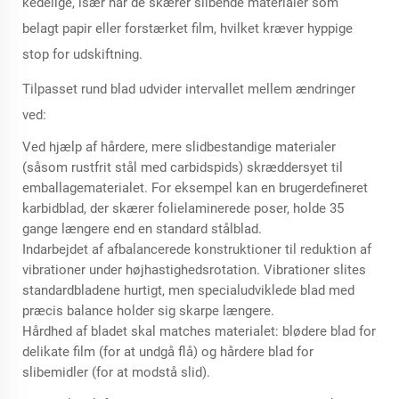
kedelige, især når de skærer slibende materialer som
belagt papir eller forstærket film, hvilket kræver hyppige
stop for udskiftning.
Tilpasset rund blad udvider intervallet mellem ændringer
ved:
Ved hjælp af hårdere, mere slidbestandige materialer
(såsom rustfrit stål med carbidspids) skræddersyet til
emballagematerialet. For eksempel kan en brugerdefineret
karbidblad, der skærer folielaminerede poser, holde 35
gange længere end en standard stålblad.
Indarbejdet af afbalancerede konstruktioner til reduktion af
vibrationer under højhastighedsrotation. Vibrationer slites
standardbladene hurtigt, men specialudviklede blad med
præcis balance holder sig skarpe længere.
Hårdhed af bladet skal matches materialet: blødere blad for
delikate film (for at undgå flå) og hårdere blad for
slibemidler (for at modstå slid).