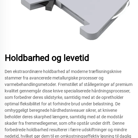
Holdbarhed og levetid
Den ekstraordinære holdbarhed af moderne træflisningsknive
stammer fra avancerede metallurgiske processer og
varmebehandlingsmetoder. Fremstillet af stållegeringer af premium
kvalitet gennemgår disse knive specialiserede hårdningsprocesser,
som forbedrer deres slidstyrke, samtidig med at de opretholder
optimal fleksibilitet for at forhindre brud under belastning. De
omhyggeligt beregnede hårdhedsniveauer sikrer, at knivene
beholder deres skarphed længere, samtidig med at de modstår
skader fra fremmedlegemer, som ofte opstår under drift. Denne
forbedrede holdbarhed resulterer i færre udskiftninger og mindre
nedetid, hvilket gør dem til en omkostningseffektiv løsning til daglig