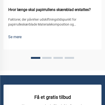
Hvor længe skal papirrullens skæreblad erstattes?
Faktorer, der påvirker udskiftningstidspunkt for
papirrulleskærblade Materialekomposition og
skærelivslængde Materialerne, der bruges i produktionen af
papirrullens skæreblad, spiller en afgørende rolle for deres
Se mere
levetid. Blade fremstillet af høj-kulstof stål er ofte co...
Få et gratis tilbud