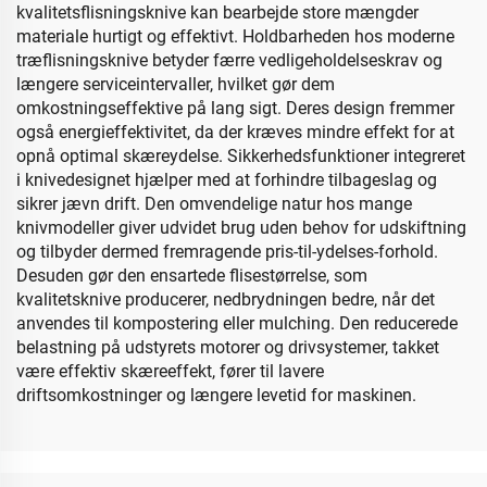
kvalitetsflisningsknive kan bearbejde store mængder
materiale hurtigt og effektivt. Holdbarheden hos moderne
træflisningsknive betyder færre vedligeholdelseskrav og
længere serviceintervaller, hvilket gør dem
omkostningseffektive på lang sigt. Deres design fremmer
også energieffektivitet, da der kræves mindre effekt for at
opnå optimal skæreydelse. Sikkerhedsfunktioner integreret
i knivedesignet hjælper med at forhindre tilbageslag og
sikrer jævn drift. Den omvendelige natur hos mange
knivmodeller giver udvidet brug uden behov for udskiftning
og tilbyder dermed fremragende pris-til-ydelses-forhold.
Desuden gør den ensartede flisestørrelse, som
kvalitetsknive producerer, nedbrydningen bedre, når det
anvendes til kompostering eller mulching. Den reducerede
belastning på udstyrets motorer og drivsystemer, takket
være effektiv skæreeffekt, fører til lavere
driftsomkostninger og længere levetid for maskinen.