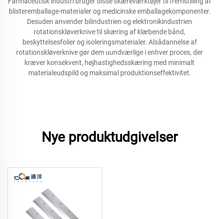
Farmaceutisk industri bruger disse skæreværktøjer til fremstilling af
blisteremballage-materialer og medicinske emballagekomponenter.
Desuden anvender bilindustrien og elektronikindustrien
rotationskløverknive til skæring af klæbende bånd,
beskyttelsesfolier og isoleringsmaterialer. Alsådannelse af
rotationskløverknive gør dem uundværlige i enhver proces, der
kræver konsekvent, højhastighedsskæring med minimalt
materialeudspild og maksimal produktionseffektivitet.
Nye produktudgivelser