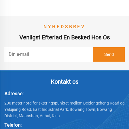
NYHEDSBREV
Venligst Efterlad En Besked Hos Os
Kontakt os
Adresse:
200 meter nord for skæringspunktet mellem Beidongcheng Road og
Yalujiang Road, East Industrial Park, Bowang Town, Bowang
District, Maanshan, Anhui, Kina
Telefon: