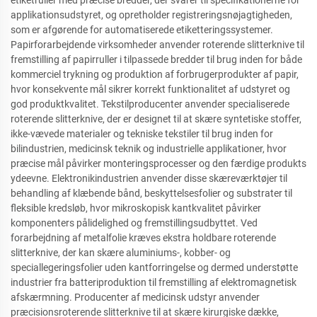
etiketruller med præcise bredder, der svarer til specifikationerne for
applikationsudstyret, og opretholder registreringsnøjagtigheden,
som er afgørende for automatiserede etiketteringssystemer.
Papirforarbejdende virksomheder anvender roterende slitterknive til
fremstilling af papirruller i tilpassede bredder til brug inden for både
kommerciel trykning og produktion af forbrugerprodukter af papir,
hvor konsekvente mål sikrer korrekt funktionalitet af udstyret og
god produktkvalitet. Tekstilproducenter anvender specialiserede
roterende slitterknive, der er designet til at skære syntetiske stoffer,
ikke-vævede materialer og tekniske tekstiler til brug inden for
bilindustrien, medicinsk teknik og industrielle applikationer, hvor
præcise mål påvirker monteringsprocesser og den færdige produkts
ydeevne. Elektronikindustrien anvender disse skæreværktøjer til
behandling af klæbende bånd, beskyttelsesfolier og substrater til
fleksible kredsløb, hvor mikroskopisk kantkvalitet påvirker
komponenters pålidelighed og fremstillingsudbyttet. Ved
forarbejdning af metalfolie kræves ekstra holdbare roterende
slitterknive, der kan skære aluminiums-, kobber- og
speciallegeringsfolier uden kantforringelse og dermed understøtte
industrier fra batteriproduktion til fremstilling af elektromagnetisk
afskærmning. Producenter af medicinsk udstyr anvender
præcisionsroterende slitterknive til at skære kirurgiske dække,