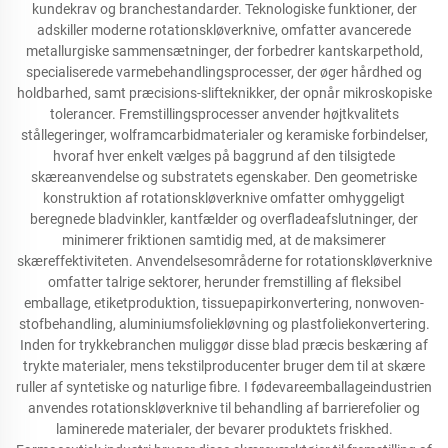
kundekrav og branchestandarder. Teknologiske funktioner, der
adskiller moderne rotationskløverknive, omfatter avancerede
metallurgiske sammensætninger, der forbedrer kantskarpethold,
specialiserede varmebehandlingsprocesser, der øger hårdhed og
holdbarhed, samt præcisions-slifteknikker, der opnår mikroskopiske
tolerancer. Fremstillingsprocesser anvender højtkvalitets
stållegeringer, wolframcarbidmaterialer og keramiske forbindelser,
hvoraf hver enkelt vælges på baggrund af den tilsigtede
skæreanvendelse og substratets egenskaber. Den geometriske
konstruktion af rotationskløverknive omfatter omhyggeligt
beregnede bladvinkler, kantfælder og overfladeafslutninger, der
minimerer friktionen samtidig med, at de maksimerer
skæreffektiviteten. Anvendelsesområderne for rotationskløverknive
omfatter talrige sektorer, herunder fremstilling af fleksibel
emballage, etiketproduktion, tissuepapirkonvertering, nonwoven-
stofbehandling, aluminiumsfoliekløvning og plastfoliekonvertering.
Inden for trykkebranchen muliggør disse blad præcis beskæring af
trykte materialer, mens tekstilproducenter bruger dem til at skære
ruller af syntetiske og naturlige fibre. I fødevareemballageindustrien
anvendes rotationskløverknive til behandling af barrierefolier og
laminerede materialer, der bevarer produktets friskhed.