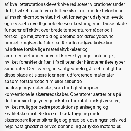
af kvalitetsrotationskløverknive reducerer vibrationer under
drift, hvilket resulterer i glattere skær og mindre belastning
af maskinkomponenter, hvilket forlænger udstyrets levetid
og nedsætter vedligeholdelsesomkostningerne. Disse blade
fungerer effektivt over brede temperaturområder og i
forskellige miljøforhold og opretholder deres ydeevne
uanset omgivende faktorer. Rotationskløverknive kan
håndtere forskellige materialtykkelser og
sammensætninger uden at kræve hyppige justeringer,
hvilket forenkler driften i faciliteter, der håndterer flere typer
substrater. Den overlegne kantgeometri gør det muligt for
disse blade at skære igennem udfordrende materialer
såsom forstærkede film eller slibende
bestrøgningsmaterialer, som hurtigt stumpner
konventionelle skæreredskaber. Operatører sætter pris på
de forudsigelige ydeegenskaber for rotationskløverknive,
hvilket muliggør bedre produktionsplanlægning og
kvalitetskontrol. Reduceret bladafbøjning under
skæreoperationer sikrer lige og præcise kløvninger, selv ved
høje hastigheder eller ved behandling af tykke materialer.