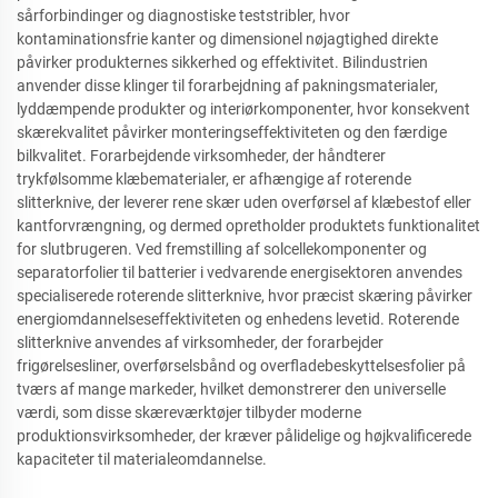
sårforbindinger og diagnostiske teststribler, hvor
kontaminationsfrie kanter og dimensionel nøjagtighed direkte
påvirker produkternes sikkerhed og effektivitet. Bilindustrien
anvender disse klinger til forarbejdning af pakningsmaterialer,
lyddæmpende produkter og interiørkomponenter, hvor konsekvent
skærekvalitet påvirker monteringseffektiviteten og den færdige
bilkvalitet. Forarbejdende virksomheder, der håndterer
trykfølsomme klæbematerialer, er afhængige af roterende
slitterknive, der leverer rene skær uden overførsel af klæbestof eller
kantforvrængning, og dermed opretholder produktets funktionalitet
for slutbrugeren. Ved fremstilling af solcellekomponenter og
separatorfolier til batterier i vedvarende energisektoren anvendes
specialiserede roterende slitterknive, hvor præcist skæring påvirker
energiomdannelseseffektiviteten og enhedens levetid. Roterende
slitterknive anvendes af virksomheder, der forarbejder
frigørelsesliner, overførselsbånd og overfladebeskyttelsesfolier på
tværs af mange markeder, hvilket demonstrerer den universelle
værdi, som disse skæreværktøjer tilbyder moderne
produktionsvirksomheder, der kræver pålidelige og højkvalificerede
kapaciteter til materialeomdannelse.