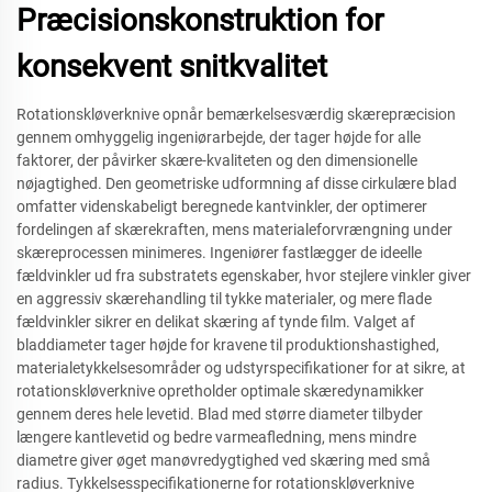
Præcisionskonstruktion for
konsekvent snitkvalitet
Rotationskløverknive opnår bemærkelsesværdig skærepræcision
gennem omhyggelig ingeniørarbejde, der tager højde for alle
faktorer, der påvirker skære-kvaliteten og den dimensionelle
nøjagtighed. Den geometriske udformning af disse cirkulære blad
omfatter videnskabeligt beregnede kantvinkler, der optimerer
fordelingen af skærekraften, mens materialeforvrængning under
skæreprocessen minimeres. Ingeniører fastlægger de ideelle
fældvinkler ud fra substratets egenskaber, hvor stejlere vinkler giver
en aggressiv skærehandling til tykke materialer, og mere flade
fældvinkler sikrer en delikat skæring af tynde film. Valget af
bladdiameter tager højde for kravene til produktionshastighed,
materialetykkelsesområder og udstyrspecifikationer for at sikre, at
rotationskløverknive opretholder optimale skæredynamikker
gennem deres hele levetid. Blad med større diameter tilbyder
længere kantlevetid og bedre varmeafledning, mens mindre
diametre giver øget manøvredygtighed ved skæring med små
radius. Tykkelsesspecifikationerne for rotationskløverknive