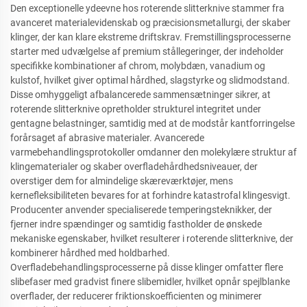
Den exceptionelle ydeevne hos roterende slitterknive stammer fra
avanceret materialevidenskab og præcisionsmetallurgi, der skaber
klinger, der kan klare ekstreme driftskrav. Fremstillingsprocesserne
starter med udvælgelse af premium stållegeringer, der indeholder
specifikke kombinationer af chrom, molybdæn, vanadium og
kulstof, hvilket giver optimal hårdhed, slagstyrke og slidmodstand.
Disse omhyggeligt afbalancerede sammensætninger sikrer, at
roterende slitterknive opretholder strukturel integritet under
gentagne belastninger, samtidig med at de modstår kantforringelse
forårsaget af abrasive materialer. Avancerede
varmebehandlingsprotokoller omdanner den molekylære struktur af
klingematerialer og skaber overfladehårdhedsniveauer, der
overstiger dem for almindelige skæreværktøjer, mens
kernefleksibiliteten bevares for at forhindre katastrofal klingesvigt.
Producenter anvender specialiserede temperingsteknikker, der
fjerner indre spændinger og samtidig fastholder de ønskede
mekaniske egenskaber, hvilket resulterer i roterende slitterknive, der
kombinerer hårdhed med holdbarhed.
Overfladebehandlingsprocesserne på disse klinger omfatter flere
slibefaser med gradvist finere slibemidler, hvilket opnår spejlblanke
overflader, der reducerer friktionskoefficienten og minimerer