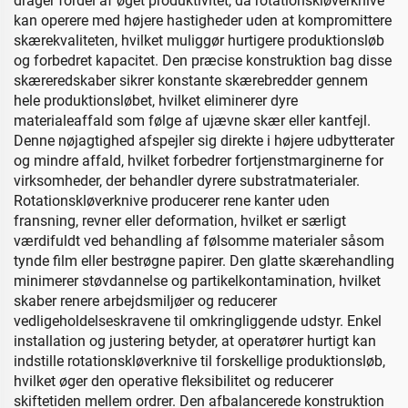
drager fordel af øget produktivitet, da rotationskløverknive
kan operere med højere hastigheder uden at kompromittere
skærekvaliteten, hvilket muliggør hurtigere produktionsløb
og forbedret kapacitet. Den præcise konstruktion bag disse
skæreredskaber sikrer konstante skærebredder gennem
hele produktionsløbet, hvilket eliminerer dyre
materialeaffald som følge af ujævne skær eller kantfejl.
Denne nøjagtighed afspejler sig direkte i højere udbytterater
og mindre affald, hvilket forbedrer fortjenstmarginerne for
virksomheder, der behandler dyrere substratmaterialer.
Rotationskløverknive producerer rene kanter uden
fransning, revner eller deformation, hvilket er særligt
værdifuldt ved behandling af følsomme materialer såsom
tynde film eller bestrøgne papirer. Den glatte skærehandling
minimerer støvdannelse og partikelkontamination, hvilket
skaber renere arbejdsmiljøer og reducerer
vedligeholdelseskravene til omkringliggende udstyr. Enkel
installation og justering betyder, at operatører hurtigt kan
indstille rotationskløverknive til forskellige produktionsløb,
hvilket øger den operative fleksibilitet og reducerer
skiftetiden mellem ordrer. Den afbalancerede konstruktion