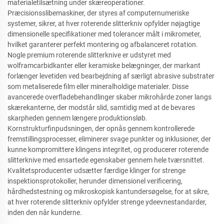
materialetilsætning under skæreoperationer.
Præcisionsslibemaskiner, der styres af computernumeriske
systemer, sikrer, at hver roterende slitterkniv opfylder nøjagtige
dimensionelle specifikationer med tolerancer målt i mikrometer,
hvilket garanterer perfekt montering og afbalanceret rotation.
Nogle premium roterende slitterknive er udstyret med
wolframcarbidkanter eller keramiske belægninger, der markant
forlænger levetiden ved bearbejdning af særligt abrasive substrater
som metaliserede film eller mineralholdige materialer. Disse
avancerede overfladebehandlinger skaber mikrohårde zoner langs
skærekanterne, der modstår slid, samtidig med at de bevares
skarpheden gennem længere produktionsløb.
Kornstrukturfinpudsningen, der opnås gennem kontrollerede
fremstillingsprocesser, eliminerer svage punkter og inklusioner, der
kunne kompromittere klingens integritet, og producerer roterende
slitterknive med ensartede egenskaber gennem hele tværsnittet.
Kvalitetsproducenter udsætter færdige klinger for strenge
inspektionsprotokoller, herunder dimensionel verificering,
hårdhedstestning og mikroskopisk kantundersøgelse, for at sikre,
at hver roterende slitterkniv opfylder strenge ydeevnestandarder,
inden den når kunderne.