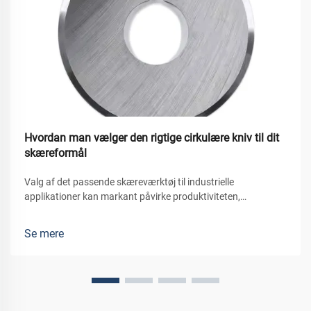
Hvordan man vælger den rigtige cirkulære kniv til dit
skæreformål
Valg af det passende skæreværktøj til industrielle
applikationer kan markant påvirke produktiviteten,
produktkvaliteten og driftsomkostningerne. Blandt de mange
skæreværktøjer, der er tilgængelige i produktionsmiljøer, står
Se mere
den cirkulære kniv...