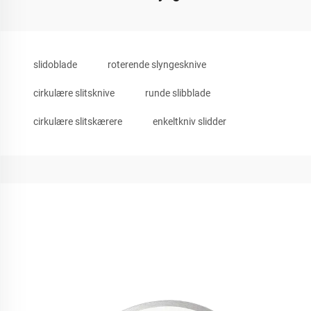
slidoblade
roterende slyngesknive
cirkulære slitsknive
runde slibblade
cirkulære slitskærere
enkeltkniv slidder