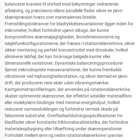
balancerer kravene til stivhed mod bekymringer vedrørende
afbøjning, og præcisions-slibne parallelle flader sikrer en jævn
skærepræsion tværs over materialernes bredde.
Fremstillingstolerancer for bladtykkelsesvariationer ligger inden for
mikrometer, hvilket forhindrer ujævn slitage, der kunne
kompromittere skærenøjagtigheden. Boredimensionerne og
nøglefurekonfigurationerne, der fræses i rotationskløverknive, sikrer
sikker montering og perfekt koncentricitet med drivaksler, hvilket
eliminerer løbfejl, der kan forårsage bølgede kanter eller
dimensionelle variationer. Dynamiske balanceringsprocedurer
fjerner mikroskopiske massevariationer, der kunne fremkalde
vibrationer ved højhastighedsrotation, og sikrer dermed en jævn
drift, der producerer rene skær uden vibreringsmærker.
Kantgeometriprofileringen, der anvendes på rotationskløverknive,
skaber optimerede skærezoner, der effektivt adskiller materialfibre
eller molekylære bindinger med minimal energiindput, hvilket
reducerer varmeudviklingen og forhindrer termisk skade på
følsomme substrater. Overfladeafslutningsspecifikationer for
bladflader sikrer konstante friktionskarakteristika, der forhindrer
materialeopbygning eller tilhæftning under skæreoperationer.
Forholdet mellem øvre og nedre rotationskløverknive i parvise