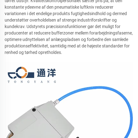
tørret udstyr. Kvalitetskontrolpersonalet sætter pris på, at den
konstante ydeevne af den pneumatiske luftkniv reducerer
variationen i det endelige produkts fugtighedsindhold og dermed
understøtter overholdelsen af strenge industriforskrifter og
kundekrav. Udstyrets præcisionsfunktioner gør det muligt for
producenter at reducere bufferzoner mellem forarbejdningsfaserne,
optimere udnyttelsen af anlægspladsen og forbedre den samlede
produktionseffektivitet, samtidig med at de højeste standarder for
renhed og tørhed opretholdes.