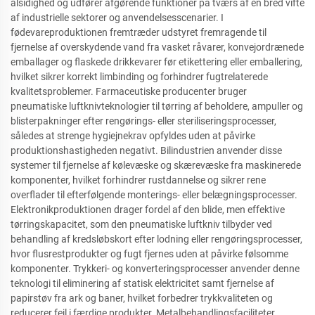
alsidighed og udfører afgørende funktioner på tværs af en bred vifte
af industrielle sektorer og anvendelsesscenarier. I
fødevareproduktionen fremtræder udstyret fremragende til
fjernelse af overskydende vand fra vasket råvarer, konvejordrænede
emballager og flaskede drikkevarer før etikettering eller emballering,
hvilket sikrer korrekt limbinding og forhindrer fugtrelaterede
kvalitetsproblemer. Farmaceutiske producenter bruger
pneumatiske luftknivteknologier til tørring af beholdere, ampuller og
blisterpakninger efter rengørings- eller steriliseringsprocesser,
således at strenge hygiejnekrav opfyldes uden at påvirke
produktionshastigheden negativt. Bilindustrien anvender disse
systemer til fjernelse af kølevæske og skærevæske fra maskinerede
komponenter, hvilket forhindrer rustdannelse og sikrer rene
overflader til efterfølgende monterings- eller belægningsprocesser.
Elektronikproduktionen drager fordel af den blide, men effektive
tørringskapacitet, som den pneumatiske luftkniv tilbyder ved
behandling af kredsløbskort efter lodning eller rengøringsprocesser,
hvor flusrestprodukter og fugt fjernes uden at påvirke følsomme
komponenter. Trykkeri- og konverteringsprocesser anvender denne
teknologi til eliminering af statisk elektricitet samt fjernelse af
papirstøv fra ark og baner, hvilket forbedrer trykkvaliteten og
reducerer fejl i færdige produkter. Metalbehandlingsfaciliteter