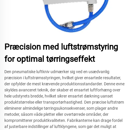
Præcision med luftstrømstyring
for optimal tørringseffekt
Den pneumatiske luftkniv udmærker sig ved en usædvanlig
præcision i luftstrømsstyringen, hvilket giver ensartede resultater,
der opfylder de mest krævende produktionsstandarder. Denne evne
skyldes avanceret teknik, der skaber et ensartet luftforhæng over
hele udstyrets bredde, hvilket sikrer ensartet dækning uanset
produktstørrelse eller transportørhastighed. Den præcise luftstrøm
eliminerer almindelige tørringsukonsekvenser, som plager andre
metoder, såsom våde pletter eller overtørrede områder, der
kompromitterer produktkvaliteten. Fabrikanterne kan drage fordel
af justerbare indstillinger af luftklyngene, som gør det muligt at