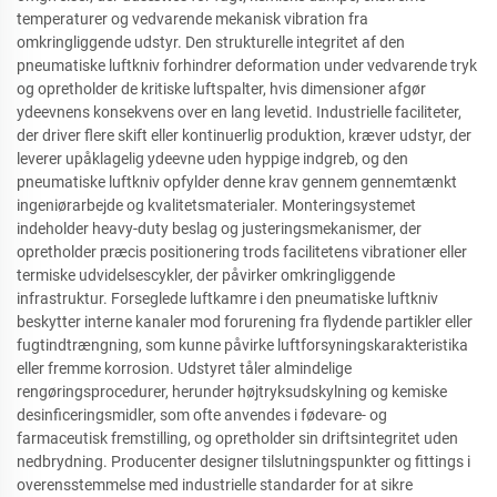
temperaturer og vedvarende mekanisk vibration fra
omkringliggende udstyr. Den strukturelle integritet af den
pneumatiske luftkniv forhindrer deformation under vedvarende tryk
og opretholder de kritiske luftspalter, hvis dimensioner afgør
ydeevnens konsekvens over en lang levetid. Industrielle faciliteter,
der driver flere skift eller kontinuerlig produktion, kræver udstyr, der
leverer upåklagelig ydeevne uden hyppige indgreb, og den
pneumatiske luftkniv opfylder denne krav gennem gennemtænkt
ingeniørarbejde og kvalitetsmaterialer. Monteringsystemet
indeholder heavy-duty beslag og justeringsmekanismer, der
opretholder præcis positionering trods facilitetens vibrationer eller
termiske udvidelsescykler, der påvirker omkringliggende
infrastruktur. Forseglede luftkamre i den pneumatiske luftkniv
beskytter interne kanaler mod forurening fra flydende partikler eller
fugtindtrængning, som kunne påvirke luftforsyningskarakteristika
eller fremme korrosion. Udstyret tåler almindelige
rengøringsprocedurer, herunder højtryksudskylning og kemiske
desinficeringsmidler, som ofte anvendes i fødevare- og
farmaceutisk fremstilling, og opretholder sin driftsintegritet uden
nedbrydning. Producenter designer tilslutningspunkter og fittings i
overensstemmelse med industrielle standarder for at sikre