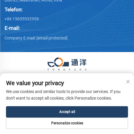
District, Maanshan, Anhui, Kina
Telefon:
+86 15655532959
E-mail:
Company E-mail:
[email protected]
Copyright © 2026 Ma 'anshan Tongyang Machinery Equipment
We value your privacy
Co., Ltd. Alle rettigheder forbeholdes.
Privatlivspolitik
We use cookies and similar tools to provide our services. If you
don't want to accept all cookies, click Personalize cookies.
Accept all
Personalize cookies