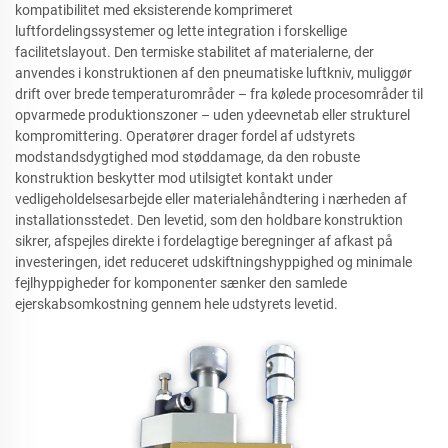
kompatibilitet med eksisterende komprimeret
luftfordelingssystemer og lette integration i forskellige
facilitetslayout. Den termiske stabilitet af materialerne, der
anvendes i konstruktionen af den pneumatiske luftkniv, muliggør
drift over brede temperaturområder – fra kølede procesområder til
opvarmede produktionszoner – uden ydeevnetab eller strukturel
kompromittering. Operatører drager fordel af udstyrets
modstandsdygtighed mod støddamage, da den robuste
konstruktion beskytter mod utilsigtet kontakt under
vedligeholdelsesarbejde eller materialehåndtering i nærheden af
installationsstedet. Den levetid, som den holdbare konstruktion
sikrer, afspejles direkte i fordelagtige beregninger af afkast på
investeringen, idet reduceret udskiftningshyppighed og minimale
fejlhyppigheder for komponenter sænker den samlede
ejerskabsomkostning gennem hele udstyrets levetid.