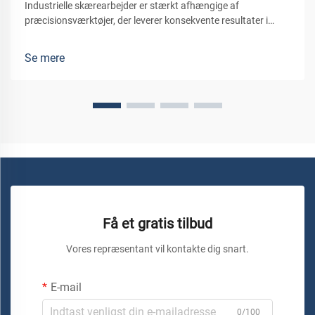
Industrielle skærearbejder er stærkt afhængige af
præcisionsværktøjer, der leverer konsekvente resultater i
mange forskellige produktionsmiljøer. Den cirkulære kniv er ét
af de mest alsidige og nødvendige skæreværktøjer i moderne
Se mere
industrielle applikationer...
Få et gratis tilbud
Vores repræsentant vil kontakte dig snart.
E-mail
0/100