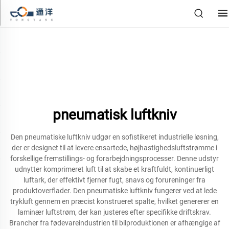
pneumatisk luftkniv
Den pneumatiske luftkniv udgør en sofistikeret industrielle løsning,
der er designet til at levere ensartede, højhastighedsluftstrømme i
forskellige fremstillings- og forarbejdningsprocesser. Denne udstyr
udnytter komprimeret luft til at skabe et kraftfuldt, kontinuerligt
luftark, der effektivt fjerner fugt, snavs og forureninger fra
produktoverflader. Den pneumatiske luftkniv fungerer ved at lede
trykluft gennem en præcist konstrueret spalte, hvilket genererer en
laminær luftstrøm, der kan justeres efter specifikke driftskrav.
Brancher fra fødevareindustrien til bilproduktionen er afhængige af