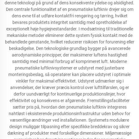
denne teknologi på grund af dens konsekvente ydelse og alsidighed.
Den centrale funktionalitet af en pneumatiske luftkniv drejer sig om
dens evne til at udføre kontaktfri rengøring og tørring, hvilket
bevares produktets integritet samtidig med opretholdelse af
exceptionelt høje hygiejnestandarder. I modsætning til traditionelle
mekaniske metoder eliminerer dette system fysisk kontakt med de
behandlede genstande, hvilket reducerer risikoen for forurening eller
beskadigelse. Den teknologiske grundlag bygger på avancerede
aerodynamiske principper, der maksimerer luftens hastighed
samtidig med minimal forbrug af komprimeret luft. Moderne
pneumatiske luftknivsystemer er udstyret med justerbare
monteringsbeslag, så operatører kan placere udstyret i optimale
vinkler for maksimal effektivitet. Udstyret udmærker sig i
anvendelser, der kræver præcis kontrol over lufttilførslen, og er
derfor uundværligt for kontinuerlige produktionslinjer, hvor
effektivitet og konsekvens er afgørende. Fremstillingsfaciliteter
sætter pris på, hvordan den pneumatiske luftkniv integreres
nahtløst i eksisterende produktionsinfrastruktur uden behov for
væsentlige ændringer ved installationen. Systemets modulære
design muliggør tilpasning efter specifikke breddekrav og sikrer
dækning af produkter med forskellige dimensioner. Miljømæssige