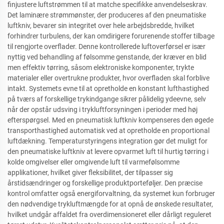
finjustere luftstrømmen til at matche specifikke anvendelseskrav.
Det laminære strømmønster, der produceres af den pneumatiske
luftkniv, bevarer sin integritet over hele arbejdsbredde, hvilket
forhindrer turbulens, der kan omdirigere forurenende stoffer tilbage
til rengjorte overflader. Denne kontrollerede luftoverførsel er især
nyttig ved behandling af følsomme genstande, der kræver en blid
men effektiv tørring, såsom elektroniske komponenter, trykte
materialer eller overtrukne produkter, hvor overfladen skal forblive
intakt. Systemets evne til at opretholde en konstant lufthastighed
på tværs af forskellige trykindgange sikrer pålidelig ydeevne, selv
når der opstår udsving i trykluftforsyningen i perioder med høj
efterspørgsel. Med en pneumatisk luftkniv kompenseres den øgede
transporthastighed automatisk ved at opretholde en proportional
luftdækning. Temperaturstyringens integration gør det muligt for
den pneumatiske luftkniv at levere opvarmet luft til hurtig tørring i
kolde omgivelser eller omgivende luft til varmefølsomme
applikationer, hvilket giver fleksibilitet, der tilpasser sig
årstidsændringer og forskellige produktporteføljer. Den præcise
kontrol omfatter også energiforvaltning, da systemet kun forbruger
den nødvendige trykluftmængde for at opnå de ønskede resultater,
hvilket undgår affaldet fra overdimensioneret eller dårligt reguleret