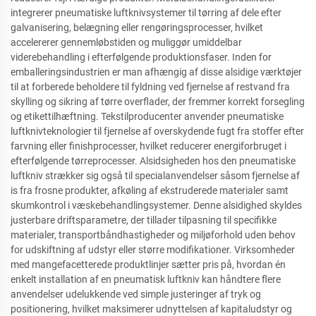
integrerer pneumatiske luftknivsystemer til tørring af dele efter
galvanisering, belægning eller rengøringsprocesser, hvilket
accelererer gennemløbstiden og muliggør umiddelbar
viderebehandling i efterfølgende produktionsfaser. Inden for
emballeringsindustrien er man afhængig af disse alsidige værktøjer
til at forberede beholdere til fyldning ved fjernelse af restvand fra
skylling og sikring af tørre overflader, der fremmer korrekt forsegling
og etikettilhæftning. Tekstilproducenter anvender pneumatiske
luftknivteknologier til fjernelse af overskydende fugt fra stoffer efter
farvning eller finishprocesser, hvilket reducerer energiforbruget i
efterfølgende tørreprocesser. Alsidsigheden hos den pneumatiske
luftkniv strækker sig også til specialanvendelser såsom fjernelse af
is fra frosne produkter, afkøling af ekstruderede materialer samt
skumkontrol i væskebehandlingsystemer. Denne alsidighed skyldes
justerbare driftsparametre, der tillader tilpasning til specifikke
materialer, transportbåndhastigheder og miljøforhold uden behov
for udskiftning af udstyr eller større modifikationer. Virksomheder
med mangefacetterede produktlinjer sætter pris på, hvordan én
enkelt installation af en pneumatisk luftkniv kan håndtere flere
anvendelser udelukkende ved simple justeringer af tryk og
positionering, hvilket maksimerer udnyttelsen af kapitaludstyr og