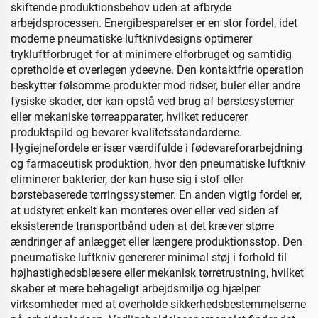
skiftende produktionsbehov uden at afbryde
arbejdsprocessen. Energibesparelser er en stor fordel, idet
moderne pneumatiske luftknivdesigns optimerer
trykluftforbruget for at minimere elforbruget og samtidig
opretholde et overlegen ydeevne. Den kontaktfrie operation
beskytter følsomme produkter mod ridser, buler eller andre
fysiske skader, der kan opstå ved brug af børstesystemer
eller mekaniske tørreapparater, hvilket reducerer
produktspild og bevarer kvalitetsstandarderne.
Hygiejnefordele er især værdifulde i fødevareforarbejdning
og farmaceutisk produktion, hvor den pneumatiske luftkniv
eliminerer bakterier, der kan huse sig i stof eller
børstebaserede tørringssystemer. En anden vigtig fordel er,
at udstyret enkelt kan monteres over eller ved siden af
eksisterende transportbånd uden at det kræver større
ændringer af anlægget eller længere produktionsstop. Den
pneumatiske luftkniv genererer minimal støj i forhold til
højhastighedsblæsere eller mekanisk tørretrustning, hvilket
skaber et mere behageligt arbejdsmiljø og hjælper
virksomheder med at overholde sikkerhedsbestemmelserne