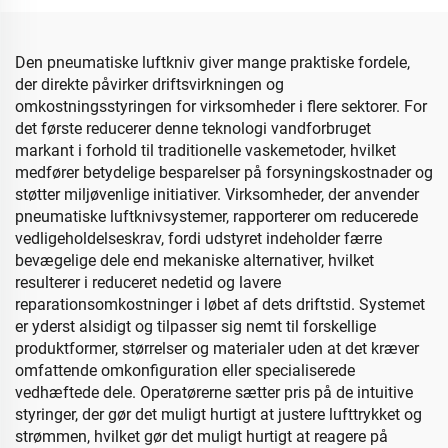
Den pneumatiske luftkniv giver mange praktiske fordele,
der direkte påvirker driftsvirkningen og
omkostningsstyringen for virksomheder i flere sektorer. For
det første reducerer denne teknologi vandforbruget
markant i forhold til traditionelle vaskemetoder, hvilket
medfører betydelige besparelser på forsyningskostnader og
støtter miljøvenlige initiativer. Virksomheder, der anvender
pneumatiske luftknivsystemer, rapporterer om reducerede
vedligeholdelseskrav, fordi udstyret indeholder færre
bevægelige dele end mekaniske alternativer, hvilket
resulterer i reduceret nedetid og lavere
reparationsomkostninger i løbet af dets driftstid. Systemet
er yderst alsidigt og tilpasser sig nemt til forskellige
produktformer, størrelser og materialer uden at det kræver
omfattende omkonfiguration eller specialiserede
vedhæftede dele. Operatørerne sætter pris på de intuitive
styringer, der gør det muligt hurtigt at justere lufttrykket og
strømmen, hvilket gør det muligt hurtigt at reagere på