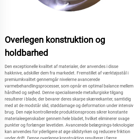
Overlegen konstruktion og
holdbarhed
Den exceptionelle kvalitet af materialer, der anvendes i disse
hakknive, adskiller dem fra markedet. Fremstillet af værktøjsstål i
premiumkvalitet gennemgår nivelerne avancerede
varmebehandlingsprocesser, som opnår en optimal balance mellem
hårdhed og sejhed. Denne specialiserede metallurgiske tilgang
resulterer i blade, der bevarer deres skarpe skæreekanter, samtidig
med at de modstår slid, støddamage og deformation under intensiv
brug. Den nøje kontrollerede produktionsproces sikrer konstante
materialeegenskaber gennem hele bladet, hvilket eliminerer svage
punkter og forlænger levetiden. Avancerede belægnings-teknologier
kan anvendes for yderligere at øge slidstyrken og reducere friktion
under drift. Denne overlegne konstruktion resulterer i færre