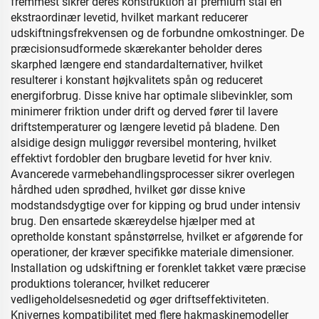
fremmest sikrer deres konstruktion af premium stål en
ekstraordinær levetid, hvilket markant reducerer
udskiftningsfrekvensen og de forbundne omkostninger. De
præcisionsudformede skærekanter beholder deres
skarphed længere end standardalternativer, hvilket
resulterer i konstant højkvalitets spån og reduceret
energiforbrug. Disse knive har optimale slibevinkler, som
minimerer friktion under drift og derved fører til lavere
driftstemperaturer og længere levetid på bladene. Den
alsidige design muliggør reversibel montering, hvilket
effektivt fordobler den brugbare levetid for hver kniv.
Avancerede varmebehandlingsprocesser sikrer overlegen
hårdhed uden sprødhed, hvilket gør disse knive
modstandsdygtige over for kipping og brud under intensiv
brug. Den ensartede skæreydelse hjælper med at
opretholde konstant spånstørrelse, hvilket er afgørende for
operationer, der kræver specifikke materiale dimensioner.
Installation og udskiftning er forenklet takket være præcise
produktions tolerancer, hvilket reducerer
vedligeholdelsesnedetid og øger driftseffektiviteten.
Knivernes kompatibilitet med flere hakmaskinemodeller