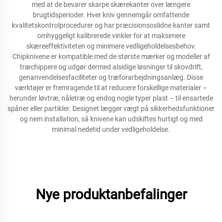
med at de bevarer skarpe skærekanter over længere
brugtidsperioder. Hver kniv gennemgår omfattende
kvalitetskontrolprocedurer og har præcisionsoslidne kanter samt
omhyggeligt kalibrerede vinkler for at maksimere
skæreeffektiviteten og minimere vedligeholdelsesbehov.
Chipknivene er kompatible med de største mærker og modeller af
træchippere og udgør dermed alsidige løsninger til skovdrift,
genanvendelsesfaciliteter og træforarbejdningsanlæg. Disse
værktøjer er fremragende til at reducere forskellige materialer –
herunder løvtræ, nåletræ og endog nogle typer plast – til ensartede
spåner eller partikler. Designet lægger vægt på sikkerhedsfunktioner
og nem installation, så knivene kan udskiftes hurtigt og med
minimal nedetid under vedligeholdelse.
Nye produktanbefalinger