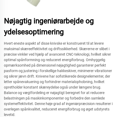
Nøjagtig ingeniørarbejde og
ydelsesoptimering
Hvert eneste aspekt af disse knivske er konstrueret til at levere
maksimal skæreeffektivitet og driftssikkerhed. Skærerne er slibet i
præcise vinkler ved hjælp af avanceret CNC-teknologi, hvilket sikrer
optimal spånformning og reduceret energiforbrug. Omhyggelig
opmærksomhed på dimensionel nøjagtighed garanterer perfekt
pasform og justering i forskellige hakkeskiver, minimerer vibrationer
og sikrer jævn drift. Knivene har sofistikerede designelementer, der
letter spånevakuering og forhindrer materialophobning, hvilket
opretholder konstant skæreydelse også under længere brug.
Balance og vægtfordeling er nøjagtigt beregnet for at reducere
belastningen på maskinkomponenter og forbedre den samlede
systemeffektivitet. Denne høje grad af ingeniørpræcision resulterer i
overlegen spånkvalitet, reduceret energiforbrug og øget udstyrets
levetid.