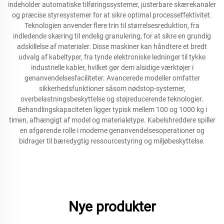
indeholder automatiske tilføringssystemer, justerbare skærekanaler
og præcise styresystemer for at sikre optimal processeffektivitet.
Teknologien anvender flere trin til størrelsesreduktion, fra
indledende skæring til endelig granulering, for at sikre en grundig
adskillelse af materialer. Disse maskiner kan håndtere et bredt
udvalg af kabeltyper, fra tynde elektroniske ledninger til tykke
industrielle kabler, hvilket gør dem alsidige værktøjer i
genanvendelsesfaciliteter. Avancerede modeller omfatter
sikkerhedsfunktioner såsom nødstop-systemer,
overbelastningsbeskyttelse og støjreducerende teknologier.
Behandlingskapaciteten ligger typisk mellem 100 og 1000 kg i
timen, afhængigt af model og materialetype. Kabelshreddere spiller
en afgørende rolle i moderne genanvendelsesoperationer og
bidrager til bæredygtig ressourcestyring og miljøbeskyttelse.
Nye produkter