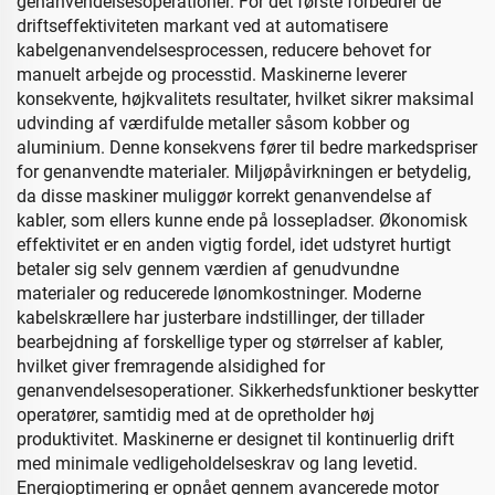
genanvendelsesoperationer. For det første forbedrer de
driftseffektiviteten markant ved at automatisere
kabelgenanvendelsesprocessen, reducere behovet for
manuelt arbejde og processtid. Maskinerne leverer
konsekvente, højkvalitets resultater, hvilket sikrer maksimal
udvinding af værdifulde metaller såsom kobber og
aluminium. Denne konsekvens fører til bedre markedspriser
for genanvendte materialer. Miljøpåvirkningen er betydelig,
da disse maskiner muliggør korrekt genanvendelse af
kabler, som ellers kunne ende på lossepladser. Økonomisk
effektivitet er en anden vigtig fordel, idet udstyret hurtigt
betaler sig selv gennem værdien af genudvundne
materialer og reducerede lønomkostninger. Moderne
kabelskrællere har justerbare indstillinger, der tillader
bearbejdning af forskellige typer og størrelser af kabler,
hvilket giver fremragende alsidighed for
genanvendelsesoperationer. Sikkerhedsfunktioner beskytter
operatører, samtidig med at de opretholder høj
produktivitet. Maskinerne er designet til kontinuerlig drift
med minimale vedligeholdelseskrav og lang levetid.
Energioptimering er opnået gennem avancerede motor