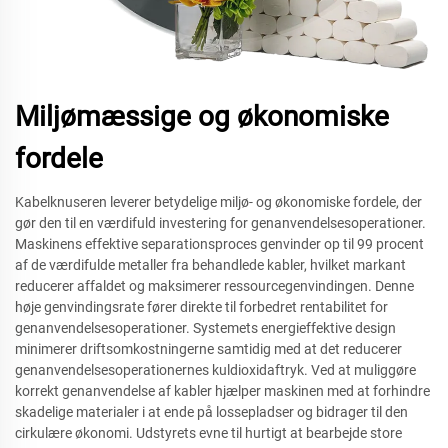
Miljømæssige og økonomiske
fordele
Kabelknuseren leverer betydelige miljø- og økonomiske fordele, der
gør den til en værdifuld investering for genanvendelsesoperationer.
Maskinens effektive separationsproces genvinder op til 99 procent
af de værdifulde metaller fra behandlede kabler, hvilket markant
reducerer affaldet og maksimerer ressourcegenvindingen. Denne
høje genvindingsrate fører direkte til forbedret rentabilitet for
genanvendelsesoperationer. Systemets energieffektive design
minimerer driftsomkostningerne samtidig med at det reducerer
genanvendelsesoperationernes kuldioxidaftryk. Ved at muliggøre
korrekt genanvendelse af kabler hjælper maskinen med at forhindre
skadelige materialer i at ende på lossepladser og bidrager til den
cirkulære økonomi. Udstyrets evne til hurtigt at bearbejde store