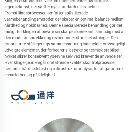
Klingen til shredderen viser en banebrydende metallurgisk
ingeniørkunst, der sætter nye standarder i branchen.
Fremstillingsprocessen omfatter sofistikerede
varmebehandlingsmetoder, der skaber en optimal balance mellem
hårdhed og holdbarhed. Denne specialiserede behandling gør det
muligt for klingen at bevare sin skarpe skærekant, samtidig med at
den modstår sprækker og revner under store belastninger. Den
proprietære stållegerings sammensætning indeholder omhyggeligt
udvalgte elementer, der forbedrer slidstyrke og termisk stabilitet,
hvilket sikrer konsekvent ydeevne selv ved krævende anvendelser.
Hver klinge gennemgår omfattende kvalitetskontrolprocesser,
herunder hårdhedstest og mikrostrukturanalyse, for at garantere
ensartethed og pålidelighed.