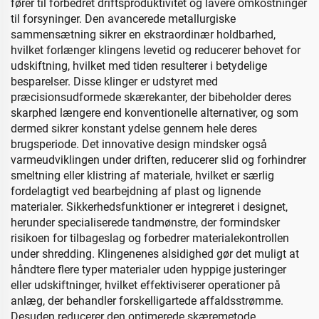
fører til forbedret driftsproduktivitet og lavere omkostninger
til forsyninger. Den avancerede metallurgiske
sammensætning sikrer en ekstraordinær holdbarhed,
hvilket forlænger klingens levetid og reducerer behovet for
udskiftning, hvilket med tiden resulterer i betydelige
besparelser. Disse klinger er udstyret med
præcisionsudformede skærekanter, der bibeholder deres
skarphed længere end konventionelle alternativer, og som
dermed sikrer konstant ydelse gennem hele deres
brugsperiode. Det innovative design mindsker også
varmeudviklingen under driften, reducerer slid og forhindrer
smeltning eller klistring af materiale, hvilket er særlig
fordelagtigt ved bearbejdning af plast og lignende
materialer. Sikkerhedsfunktioner er integreret i designet,
herunder specialiserede tandmønstre, der formindsker
risikoen for tilbageslag og forbedrer materialekontrollen
under shredding. Klingenenes alsidighed gør det muligt at
håndtere flere typer materialer uden hyppige justeringer
eller udskiftninger, hvilket effektiviserer operationer på
anlæg, der behandler forskelligartede affaldsstrømme.
Desuden reducerer den optimerede skæremetode