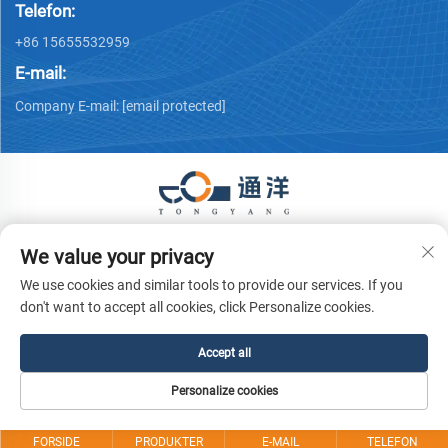
Telefon:
+86 15655532959
E-mail:
Company E-mail:
[email protected]
Copyright © 2026 Ma 'anshan Tongyang Machinery Equipment
We value your privacy
Co., Ltd. Alle rettigheder forbeholdes.
Privatlivspolitik
We use cookies and similar tools to provide our services. If you
don't want to accept all cookies, click Personalize cookies.
Accept all
Personalize cookies
FORSIDE
PRODUKTER
E-MAIL
TELEFON