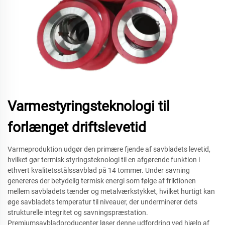
Varmestyringsteknologi til
forlænget driftslevetid
Varmeproduktion udgør den primære fjende af savbladets levetid,
hvilket gør termisk styringsteknologi til en afgørende funktion i
ethvert kvalitetsstålssavblad på 14 tommer. Under savning
genereres der betydelig termisk energi som følge af friktionen
mellem savbladets tænder og metalværkstykket, hvilket hurtigt kan
øge savbladets temperatur til niveauer, der underminerer dets
strukturelle integritet og savningspræstation.
Premiumsavbladproducenter løser denne udfordring ved hjælp af