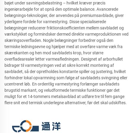
bøjet under savningsbelastning – hvilket kræver præcis
ingeniørarbejde for at opnå den optimale balance. Avancerede
belægnings-teknologier, der anvendes på premiumsavblade, giver
yderligere fordele for varmestyring. Disse specialiserede
belægninger reducerer friktionskoefficienten mellem savbladet og
værkstykket og formindsker dermed direkte varmeproduktionen ved
skæringsoverfladen. Nogle belægninger forbedrer også den
termiske ledningsevne og hjælper med at overføre varme væk fra
skærekanten og hen mod savbladets krop, hvor større
overfladearealer letter varmeafledningen. Designet af arborhullet
bidrager til varmestyringen ved at sikre korrekt montering af
savbladet, så der opretholdes konstante spiller og justering, hvilket
forhindrer lokal opvarmning som følge af savbladets svingning eller
ucentreret løb. En ordentlig varmestyring forlænger savbladets
brugstid markant, og veludformede termiske funktioner gør det
muligt for et 14-tommers metalsavblad at udføre tre til fem gange
flere snit end termisk underlegne alternativer, før det skal udskiftes.