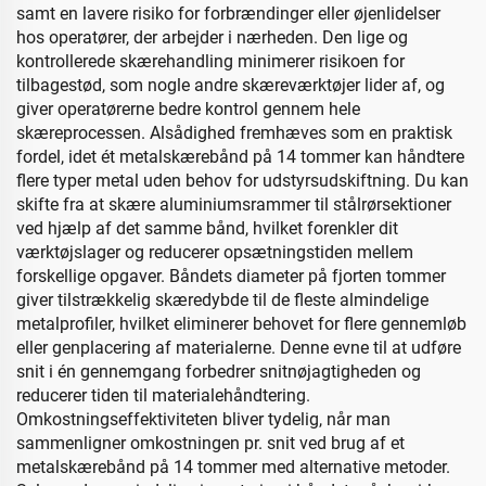
samt en lavere risiko for forbrændinger eller øjenlidelser
hos operatører, der arbejder i nærheden. Den lige og
kontrollerede skærehandling minimerer risikoen for
tilbagestød, som nogle andre skæreværktøjer lider af, og
giver operatørerne bedre kontrol gennem hele
skæreprocessen. Alsådighed fremhæves som en praktisk
fordel, idet ét metalskærebånd på 14 tommer kan håndtere
flere typer metal uden behov for udstyrsudskiftning. Du kan
skifte fra at skære aluminiumsrammer til stålrørsektioner
ved hjælp af det samme bånd, hvilket forenkler dit
værktøjslager og reducerer opsætningstiden mellem
forskellige opgaver. Båndets diameter på fjorten tommer
giver tilstrækkelig skæredybde til de fleste almindelige
metalprofiler, hvilket eliminerer behovet for flere gennemløb
eller genplacering af materialerne. Denne evne til at udføre
snit i én gennemgang forbedrer snitnøjagtigheden og
reducerer tiden til materialehåndtering.
Omkostningseffektiviteten bliver tydelig, når man
sammenligner omkostningen pr. snit ved brug af et
metalskærebånd på 14 tommer med alternative metoder.