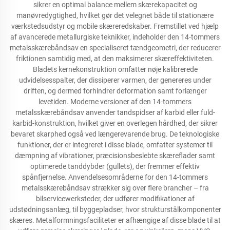
sikrer en optimal balance mellem skærekapacitet og
manøvredygtighed, hvilket gør det velegnet både til stationære
værkstedsudstyr og mobile skæreredskaber. Fremstillet ved hjælp
af avancerede metallurgiske teknikker, indeholder den 14-tommers
metalsskærebåndsav en specialiseret tændgeometri, der reducerer
friktionen samtidig med, at den maksimerer skæreffektiviteten.
Bladets kernekonstruktion omfatter nøje kalibrerede
udvidelsesspalter, der dissiperer varmen, der genereres under
driften, og dermed forhindrer deformation samt forlænger
levetiden. Moderne versioner af den 14-tommers
metalsskærebåndsav anvender tandspidser af karbid eller fuld-
karbid-konstruktion, hvilket giver en overlegen hårdhed, der sikrer
bevaret skarphed også ved længerevarende brug. De teknologiske
funktioner, der er integreret i disse blade, omfatter systemer til
dæmpning af vibrationer, præcisionsbeslebte skæreflader samt
optimerede tanddybder (gullets), der fremmer effektiv
spånfjernelse. Anvendelsesområderne for den 14-tommers
metalsskærebåndsav strækker sig over flere brancher – fra
bilservicewerksteder, der udfører modifikationer af
udstødningsanlæg, til byggepladser, hvor strukturstålkomponenter
skæres. Metalformningsfaciliteter er afhængige af disse blade til at