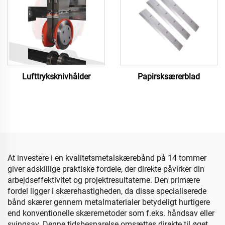
Lufttryksknivhålder
Papirsksærerblad
At investere i en kvalitetsmetalskærebånd på 14 tommer
giver adskillige praktiske fordele, der direkte påvirker din
arbejdseffektivitet og projektresultaterne. Den primære
fordel ligger i skærehastigheden, da disse specialiserede
bånd skærer gennem metalmaterialer betydeligt hurtigere
end konventionelle skæremetoder som f.eks. håndsav eller
svingsav. Denne tidsbesparelse omsættes direkte til øget