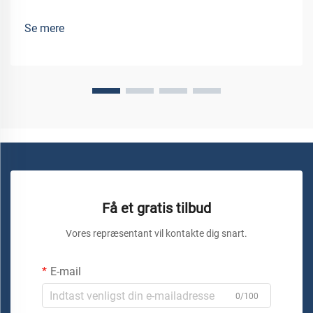
oplevelse fyldt med dårlige snit og beskadigede materialer.
Uanset om du arbejder med hjemmets renovering, skaber
Se mere
brugerdefineret metalarbejde eller løser udfordringer inden
for...
Få et gratis tilbud
Vores repræsentant vil kontakte dig snart.
E-mail
0/100