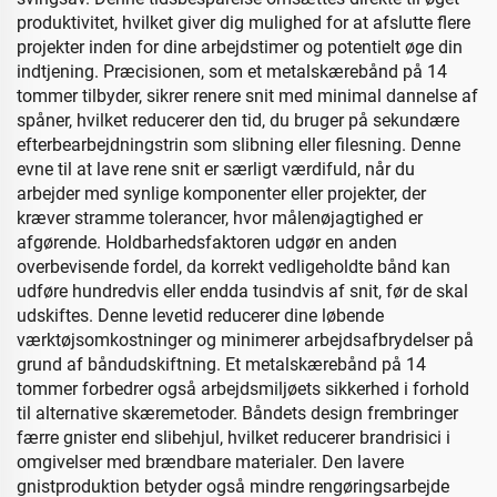
produktivitet, hvilket giver dig mulighed for at afslutte flere
projekter inden for dine arbejdstimer og potentielt øge din
indtjening. Præcisionen, som et metalskærebånd på 14
tommer tilbyder, sikrer renere snit med minimal dannelse af
spåner, hvilket reducerer den tid, du bruger på sekundære
efterbearbejdningstrin som slibning eller filesning. Denne
evne til at lave rene snit er særligt værdifuld, når du
arbejder med synlige komponenter eller projekter, der
kræver stramme tolerancer, hvor målenøjagtighed er
afgørende. Holdbarhedsfaktoren udgør en anden
overbevisende fordel, da korrekt vedligeholdte bånd kan
udføre hundredvis eller endda tusindvis af snit, før de skal
udskiftes. Denne levetid reducerer dine løbende
værktøjsomkostninger og minimerer arbejdsafbrydelser på
grund af båndudskiftning. Et metalskærebånd på 14
tommer forbedrer også arbejdsmiljøets sikkerhed i forhold
til alternative skæremetoder. Båndets design frembringer
færre gnister end slibehjul, hvilket reducerer brandrisici i
omgivelser med brændbare materialer. Den lavere
gnistproduktion betyder også mindre rengøringsarbejde