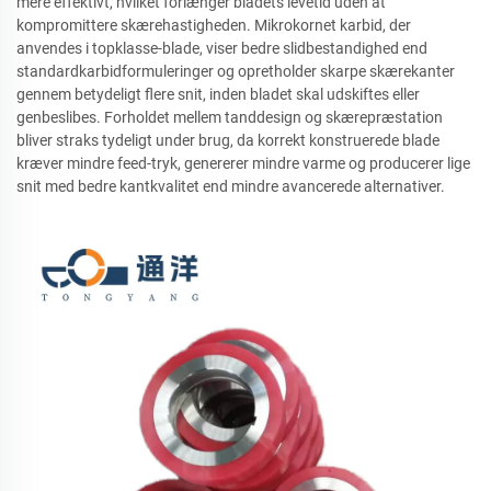
mere effektivt, hvilket forlænger bladets levetid uden at
kompromittere skærehastigheden. Mikrokornet karbid, der
anvendes i topklasse-blade, viser bedre slidbestandighed end
standardkarbidformuleringer og opretholder skarpe skærekanter
gennem betydeligt flere snit, inden bladet skal udskiftes eller
genbeslibes. Forholdet mellem tanddesign og skærepræstation
bliver straks tydeligt under brug, da korrekt konstruerede blade
kræver mindre feed-tryk, genererer mindre varme og producerer lige
snit med bedre kantkvalitet end mindre avancerede alternativer.