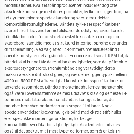
modifikationer. Kvalitetsbåndproducenter inkluderer dog ofte
akselreduktionsringe med deres produkter, hvilket muliggør brug på
udstyr med mindre spindeldiameter og yderligere udvider
kompatibilitetsmulighederne. Båndets tykkelsesspecifikationer
svarer til kerf-kravene for metalskærende udstyr og sikrer korrekt
båndklaring inden for udstyrets beskyttelsesafskærmninger og
skærebord, samtidig med at strukturel integritet opretholdes under
driftsbelastning. Ved valg af et 14-tommers metalskærebånd til
specifikt udstyr er det afgørende at verificere maksimalt RPM-tal, da
båndet skal kunne tåle de rotationshastigheder, som det påtænkte
skæreudstyr genererer. Premiumbånd angiver tydeligt deres
maksimale sikre driftshastighed, og værdierne ligger typisk mellem
4000 og 5500 RPM afhængigt af konstruktionsspecifikationer og
anvendelsesområder. Båndets monteringshullernes mønster skal
også være i overensstemmelse med udstyrets krav, og de fleste 14-
tommers metalskærebånd har standardkonfigurationer, der
matcher branchestandardens udstyrspecifikationer. Nogle
specialanvendelser kræver muligvis bånd med ekstra stift-huller
eller specifikke monteringsfunktioner, hvilket gør
kompatibilitetsverifikation vigtig før køb. Alsidenheden udvides
også til det spektrum af metaltyper og former, som ét enkelt 14-