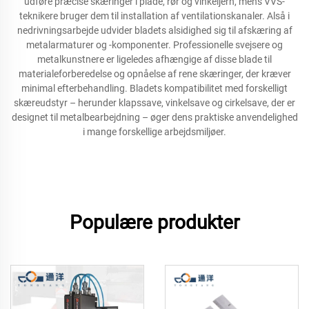
udføre præcise skæringer i plade, rør og vinkeljern, mens VVS-
teknikere bruger dem til installation af ventilationskanaler. Alså i
nedrivningsarbejde udvider bladets alsidighed sig til afskæring af
metalarmaturer og -komponenter. Professionelle svejsere og
metalkunstnere er ligeledes afhængige af disse blade til
materialeforberedelse og opnåelse af rene skæringer, der kræver
minimal efterbehandling. Bladets kompatibilitet med forskelligt
skæreudstyr – herunder klapssave, vinkelsave og cirkelsave, der er
designet til metalbearbejdning – øger dens praktiske anvendelighed
i mange forskellige arbejdsmiljøer.
Populære produkter