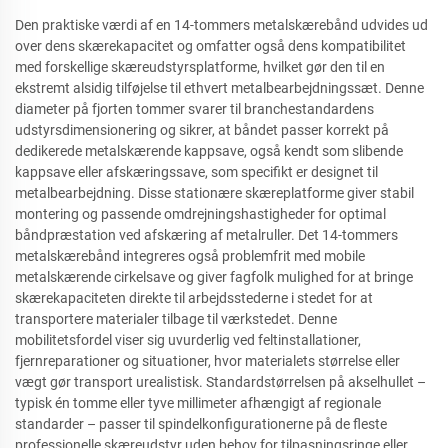
Den praktiske værdi af en 14-tommers metalskærebånd udvides ud
over dens skærekapacitet og omfatter også dens kompatibilitet
med forskellige skæreudstyrsplatforme, hvilket gør den til en
ekstremt alsidig tilføjelse til ethvert metalbearbejdningssæt. Denne
diameter på fjorten tommer svarer til branchestandardens
udstyrsdimensionering og sikrer, at båndet passer korrekt på
dedikerede metalskærende kappsave, også kendt som slibende
kappsave eller afskæringssave, som specifikt er designet til
metalbearbejdning. Disse stationære skæreplatforme giver stabil
montering og passende omdrejningshastigheder for optimal
båndpræstation ved afskæring af metalruller. Det 14-tommers
metalskærebånd integreres også problemfrit med mobile
metalskærende cirkelsave og giver fagfolk mulighed for at bringe
skærekapaciteten direkte til arbejdsstederne i stedet for at
transportere materialer tilbage til værkstedet. Denne
mobilitetsfordel viser sig uvurderlig ved feltinstallationer,
fjernreparationer og situationer, hvor materialets størrelse eller
vægt gør transport urealistisk. Standardstørrelsen på akselhullet –
typisk én tomme eller tyve millimeter afhængigt af regionale
standarder – passer til spindelkonfigurationerne på de fleste
professionelle skæreudstyr uden behov for tilpasningsringe eller