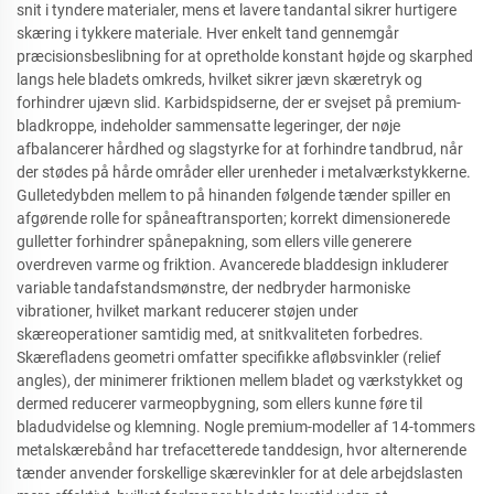
snit i tyndere materialer, mens et lavere tandantal sikrer hurtigere
skæring i tykkere materiale. Hver enkelt tand gennemgår
præcisionsbeslibning for at opretholde konstant højde og skarphed
langs hele bladets omkreds, hvilket sikrer jævn skæretryk og
forhindrer ujævn slid. Karbidspidserne, der er svejset på premium-
bladkroppe, indeholder sammensatte legeringer, der nøje
afbalancerer hårdhed og slagstyrke for at forhindre tandbrud, når
der stødes på hårde områder eller urenheder i metalværkstykkerne.
Gulletedybden mellem to på hinanden følgende tænder spiller en
afgørende rolle for spåneaftransporten; korrekt dimensionerede
gulletter forhindrer spånepakning, som ellers ville generere
overdreven varme og friktion. Avancerede bladdesign inkluderer
variable tandafstandsmønstre, der nedbryder harmoniske
vibrationer, hvilket markant reducerer støjen under
skæreoperationer samtidig med, at snitkvaliteten forbedres.
Skærefladens geometri omfatter specifikke afløbsvinkler (relief
angles), der minimerer friktionen mellem bladet og værkstykket og
dermed reducerer varmeopbygning, som ellers kunne føre til
bladudvidelse og klemning. Nogle premium-modeller af 14-tommers
metalskærebånd har trefacetterede tanddesign, hvor alternerende
tænder anvender forskellige skærevinkler for at dele arbejdslasten