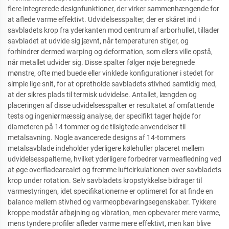
flere integrerede designfunktioner, der virker sammenhængende for
at aflede varme effektivt. Udvidelsesspalter, der er skåret ind i
savbladets krop fra yderkanten mod centrum af arborhullet, tillader
savbladet at udvide sig jævnt, når temperaturen stiger, og
forhindrer dermed warping og deformation, som ellers ville opstå,
når metallet udvider sig. Disse spalter følger nøje beregnede
mønstre, ofte med buede eller vinklede konfigurationer i stedet for
simple lige snit, for at opretholde savbladets stivhed samtidig med,
at der sikres plads til termisk udvidelse. Antallet, længden og
placeringen af disse udvidelsesspalter er resultatet af omfattende
tests og ingeniørmæssig analyse, der specifikt tager højde for
diameteren på 14 tommer og de tilsigtede anvendelser til
metalsavning. Nogle avancerede designs af 14-tommers
metalsavblade indeholder yderligere kølehuller placeret mellem
udvidelsesspalterne, hvilket yderligere forbedrer varmeafledning ved
at øge overfladearealet og fremme luftcirkulationen over savbladets
krop under rotation. Selv savbladets kropstykkelse bidrager til
varmestyringen, idet specifikationerne er optimeret for at finde en
balance mellem stivhed og varmeopbevaringsegenskaber. Tykkere
kroppe modstår afbøjning og vibration, men opbevarer mere varme,
mens tyndere profiler afleder varme mere effektivt, men kan blive