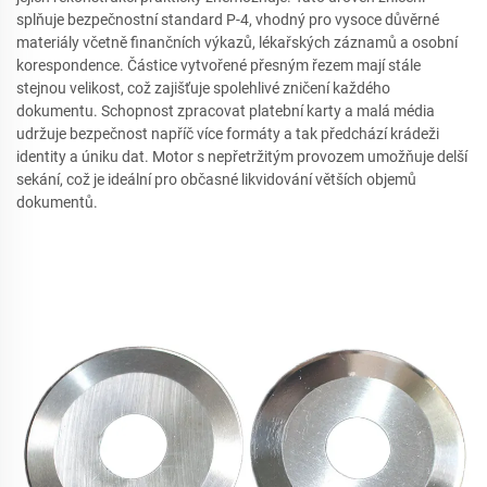
splňuje bezpečnostní standard P-4, vhodný pro vysoce důvěrné
materiály včetně finančních výkazů, lékařských záznamů a osobní
korespondence. Částice vytvořené přesným řezem mají stále
stejnou velikost, což zajišťuje spolehlivé zničení každého
dokumentu. Schopnost zpracovat platební karty a malá média
udržuje bezpečnost napříč více formáty a tak předchází krádeži
identity a úniku dat. Motor s nepřetržitým provozem umožňuje delší
sekání, což je ideální pro občasné likvidování větších objemů
dokumentů.