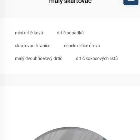
malý skartovač
mini drtič kovů
drtič odpadků
skartovací krabice
čepele drtiče dřeva
malý dvouhřídelový drtič
drtič kokosových listů