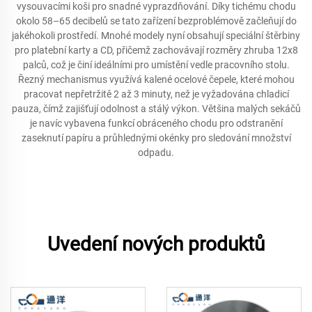
vysouvacími koši pro snadné vyprazdňování. Díky tichému chodu
okolo 58–65 decibelů se tato zařízení bezproblémově začleňují do
jakéhokoli prostředí. Mnohé modely nyní obsahují speciální štěrbiny
pro platební karty a CD, přičemž zachovávají rozměry zhruba 12x8
palců, což je činí ideálními pro umístění vedle pracovního stolu.
Řezný mechanismus využívá kalené ocelové čepele, které mohou
pracovat nepřetržitě 2 až 3 minuty, než je vyžadována chladicí
pauza, čímž zajišťují odolnost a stálý výkon. Většina malých sekáčů
je navíc vybavena funkcí obráceného chodu pro odstranění
zaseknutí papíru a průhlednými okénky pro sledování množství
odpadu.
Uvedení nových produktů