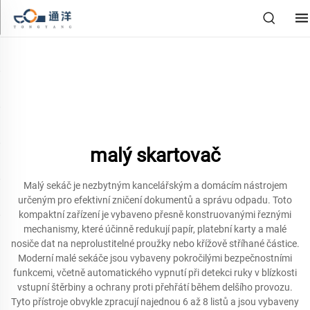
malý skartovač
Malý sekáč je nezbytným kancelářským a domácím nástrojem
určeným pro efektivní zničení dokumentů a správu odpadu. Toto
kompaktní zařízení je vybaveno přesně konstruovanými řeznými
mechanismy, které účinně redukují papír, platební karty a malé
nosiče dat na neprolustitelné proužky nebo křížově stříhané částice.
Moderní malé sekáče jsou vybaveny pokročilými bezpečnostními
funkcemi, včetně automatického vypnutí při detekci ruky v blízkosti
vstupní štěrbiny a ochrany proti přehřátí během delšího provozu.
Tyto přístroje obvykle zpracují najednou 6 až 8 listů a jsou vybaveny