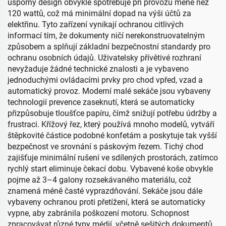
úsporný design obvykle spotřebuje při provozu méně než
120 wattů, což má minimální dopad na výši účtů za
elektřinu. Tyto zařízení vynikají ochranou citlivých
informací tím, že dokumenty ničí nerekonstruovatelným
způsobem a splňují základní bezpečnostní standardy pro
ochranu osobních údajů. Uživatelsky přívětivé rozhraní
nevyžaduje žádné technické znalosti a je vybaveno
jednoduchými ovládacími prvky pro chod vpřed, vzad a
automatický provoz. Moderní malé sekáče jsou vybaveny
technologií prevence zaseknutí, která se automaticky
přizpůsobuje tloušťce papíru, čímž snižují potřebu údržby a
frustraci. Křížový řez, který používá mnoho modelů, vytváří
štěpkovité částice podobné konfetám a poskytuje tak vyšší
bezpečnost ve srovnání s páskovým řezem. Tichý chod
zajišťuje minimální rušení ve sdílených prostorách, zatímco
rychlý start eliminuje čekací dobu. Vybavené koše obvykle
pojme až 3–4 galony rozsekávaného materiálu, což
znamená méně časté vyprazdňování. Sekáče jsou dále
vybaveny ochranou proti přetížení, která se automaticky
vypne, aby zabránila poškození motoru. Schopnost
zpracovávat různé typy médií, včetně sešitých dokumentů