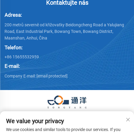
Kontaktujte nás
Adresa:
200 metrů severně od křižovatky Beidongcheng Road a Yalujiang
Road, East Industrial Park, Bowang Town, Bowang District,
Maanshan, Anhui, Čína
Telefon:
+86 15655532959
E-mail:
Company E-mail:
[email protected]
Copyright © 2026 Ma'anshan Tongyang Machinery Equipment
We value your privacy
Co., Ltd. Všechna práva vyhrazena.
Zásady ochrany soukromí
We use cookies and similar tools to provide our services. If you