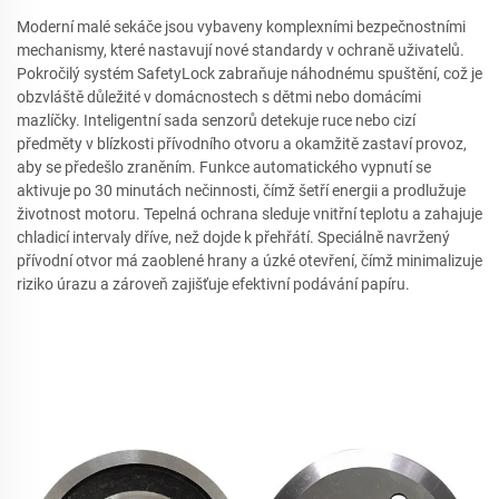
Moderní malé sekáče jsou vybaveny komplexními bezpečnostními
mechanismy, které nastavují nové standardy v ochraně uživatelů.
Pokročilý systém SafetyLock zabraňuje náhodnému spuštění, což je
obzvláště důležité v domácnostech s dětmi nebo domácími
mazlíčky. Inteligentní sada senzorů detekuje ruce nebo cizí
předměty v blízkosti přívodního otvoru a okamžitě zastaví provoz,
aby se předešlo zraněním. Funkce automatického vypnutí se
aktivuje po 30 minutách nečinnosti, čímž šetří energii a prodlužuje
životnost motoru. Tepelná ochrana sleduje vnitřní teplotu a zahajuje
chladicí intervaly dříve, než dojde k přehřátí. Speciálně navržený
přívodní otvor má zaoblené hrany a úzké otevření, čímž minimalizuje
riziko úrazu a zároveň zajišťuje efektivní podávání papíru.