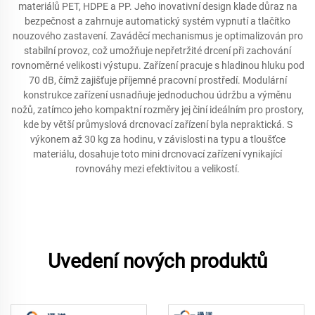
materiálů PET, HDPE a PP. Jeho inovativní design klade důraz na
bezpečnost a zahrnuje automatický systém vypnutí a tlačítko
nouzového zastavení. Zaváděcí mechanismus je optimalizován pro
stabilní provoz, což umožňuje nepřetržité drcení při zachování
rovnoměrné velikosti výstupu. Zařízení pracuje s hladinou hluku pod
70 dB, čímž zajišťuje příjemné pracovní prostředí. Modulární
konstrukce zařízení usnadňuje jednoduchou údržbu a výměnu
nožů, zatímco jeho kompaktní rozměry jej činí ideálním pro prostory,
kde by větší průmyslová drcnovací zařízení byla nepraktická. S
výkonem až 30 kg za hodinu, v závislosti na typu a tloušťce
materiálu, dosahuje toto mini drcnovací zařízení vynikající
rovnováhy mezi efektivitou a velikostí.
Uvedení nových produktů