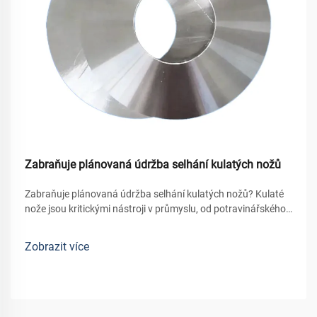
Zabraňuje plánovaná údržba selhání kulatých nožů
Zabraňuje plánovaná údržba selhání kulatých nožů? Kulaté
nože jsou kritickými nástroji v průmyslu, od potravinářského
balzamování a zpracování dřeva až po kovový výrobu a
řezání filmů. Náhlé selhání kulatého nože – ať už se jedná o
Zobrazit více
poškozený okraj, ex...