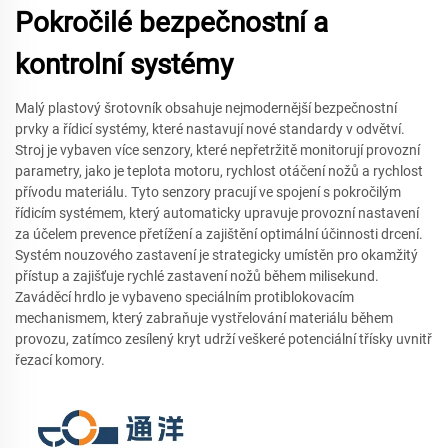
Pokročilé bezpečnostní a
kontrolní systémy
Malý plastový šrotovník obsahuje nejmodernější bezpečnostní
prvky a řídicí systémy, které nastavují nové standardy v odvětví.
Stroj je vybaven více senzory, které nepřetržitě monitorují provozní
parametry, jako je teplota motoru, rychlost otáčení nožů a rychlost
přívodu materiálu. Tyto senzory pracují ve spojení s pokročilým
řídicím systémem, který automaticky upravuje provozní nastavení
za účelem prevence přetížení a zajištění optimální účinnosti drcení.
Systém nouzového zastavení je strategicky umístěn pro okamžitý
přístup a zajišťuje rychlé zastavení nožů během milisekund.
Zaváděcí hrdlo je vybaveno speciálním protiblokovacím
mechanismem, který zabraňuje vystřelování materiálu během
provozu, zatímco zesílený kryt udrží veškeré potenciální třísky uvnitř
řezací komory.