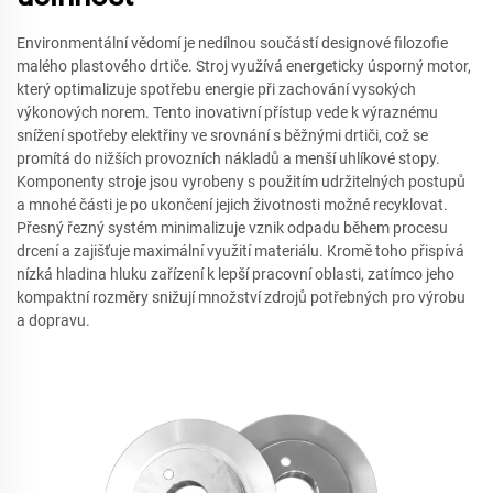
Environmentální vědomí je nedílnou součástí designové filozofie
malého plastového drtiče. Stroj využívá energeticky úsporný motor,
který optimalizuje spotřebu energie při zachování vysokých
výkonových norem. Tento inovativní přístup vede k výraznému
snížení spotřeby elektřiny ve srovnání s běžnými drtiči, což se
promítá do nižších provozních nákladů a menší uhlíkové stopy.
Komponenty stroje jsou vyrobeny s použitím udržitelných postupů
a mnohé části je po ukončení jejich životnosti možné recyklovat.
Přesný řezný systém minimalizuje vznik odpadu během procesu
drcení a zajišťuje maximální využití materiálu. Kromě toho přispívá
nízká hladina hluku zařízení k lepší pracovní oblasti, zatímco jeho
kompaktní rozměry snižují množství zdrojů potřebných pro výrobu
a dopravu.