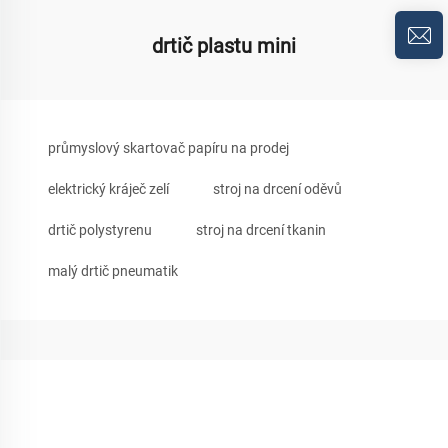
drtič plastu mini
průmyslový skartovač papíru na prodej
elektrický kráječ zelí
stroj na drcení oděvů
drtič polystyrenu
stroj na drcení tkanin
malý drtič pneumatik