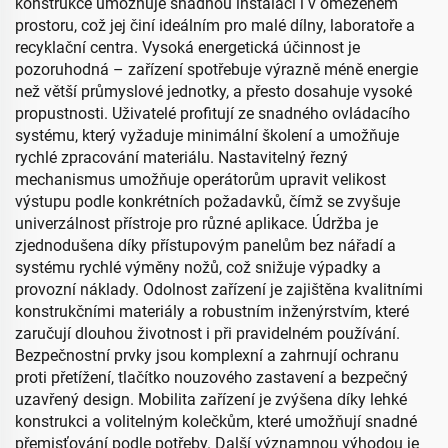
konstrukce umožňuje snadnou instalaci i v omezeném
prostoru, což jej činí ideálním pro malé dílny, laboratoře a
recyklační centra. Vysoká energetická účinnost je
pozoruhodná – zařízení spotřebuje výrazně méně energie
než větší průmyslové jednotky, a přesto dosahuje vysoké
propustnosti. Uživatelé profitují ze snadného ovládacího
systému, který vyžaduje minimální školení a umožňuje
rychlé zpracování materiálu. Nastavitelný řezný
mechanismus umožňuje operátorům upravit velikost
výstupu podle konkrétních požadavků, čímž se zvyšuje
univerzálnost přístroje pro různé aplikace. Údržba je
zjednodušena díky přístupovým panelům bez nářadí a
systému rychlé výměny nožů, což snižuje výpadky a
provozní náklady. Odolnost zařízení je zajištěna kvalitními
konstrukčními materiály a robustním inženýrstvím, které
zaručují dlouhou životnost i při pravidelném používání.
Bezpečnostní prvky jsou komplexní a zahrnují ochranu
proti přetížení, tlačítko nouzového zastavení a bezpečný
uzavřený design. Mobilita zařízení je zvýšena díky lehké
konstrukci a volitelným kolečkům, které umožňují snadné
přemisťování podle potřeby. Další významnou výhodou je