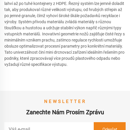
lahví až po tuhé kontejnery z HDPE. Řezný systém lze jemně doladit
tak, aby produkoval různé velikosti výstupu, od hrubých střepin až
po jemné granule, čímž vyhoví široké škále požadavků recyklace i
výroby. Systém přívodu materiálu zvládá materiály s různou
tloušťkou a hustotou a udržuje stabilní výkon napříč různými typy
vstupních materiálů. Inovativní geometrie nožů zajišťuje čisté řezy s
minimálním vznikem prachu, zatímco regulace rychlosti umožňuje
obsluze optimalizovat procesní parametry pro konkrétní materiály.
Tato univerzálnost činí mini drcnovací zařízení ideálním řešením pro
podniky, které zpracovávají více proudů plastového odpadu nebo
vyžadují různé specifikace výstupu.
NEWSLETTER
Zanechte Nám Prosím Zprávu