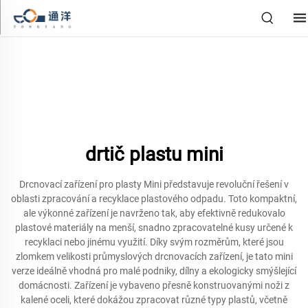
drtič plastu mini
Drcnovací zařízení pro plasty Mini představuje revoluční řešení v
oblasti zpracování a recyklace plastového odpadu. Toto kompaktní,
ale výkonné zařízení je navrženo tak, aby efektivně redukovalo
plastové materiály na menší, snadno zpracovatelné kusy určené k
recyklaci nebo jinému využití. Díky svým rozměrům, které jsou
zlomkem velikosti průmyslových drcnovacích zařízení, je tato mini
verze ideálně vhodná pro malé podniky, dílny a ekologicky smýšlející
domácnosti. Zařízení je vybaveno přesně konstruovanými noži z
kalené oceli, které dokážou zpracovat různé typy plastů, včetně