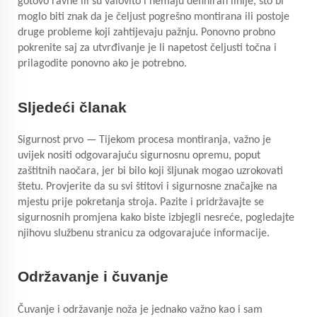
gotovo ravne ili su valovito i nemaju definiran linije, što bi
moglo biti znak da je čeljust pogrešno montirana ili postoje
druge probleme koji zahtijevaju pažnju. Ponovno probno
pokrenite saj za utvrđivanje je li napetost čeljusti točna i
prilagodite ponovno ako je potrebno.
Sljedeći članak
Sigurnost prvo — Tijekom procesa montiranja, važno je
uvijek nositi odgovarajuću sigurnosnu opremu, poput
zaštitnih naočara, jer bi bilo koji šljunak mogao uzrokovati
štetu. Provjerite da su svi štitovi i sigurnosne značajke na
mjestu prije pokretanja stroja. Pazite i pridržavajte se
sigurnosnih promjena kako biste izbjegli nesreće, pogledajte
njihovu službenu stranicu za odgovarajuće informacije.
Održavanje i čuvanje
Čuvanje i održavanje noža je jednako važno kao i sam