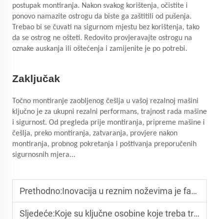
postupak montiranja. Nakon svakog korištenja, očistite i
ponovo namazite ostrogu da biste ga zaštitili od pušenja.
Trebao bi se čuvati na sigurnom mjestu bez korištenja, tako
da se ostrog ne ošteti. Redovito provjeravajte ostrogu na
oznake auskanja ili oštećenja i zamijenite je po potrebi.
Zaključak
Točno montiranje zaobljenog češlja u vašoj rezalnoj mašini
ključno je za ukupni rezalni performans, trajnost rada mašine
i sigurnost. Od pregleda prije montiranja, pripreme mašine i
češlja, preko montiranja, zatvaranja, provjere nakon
montiranja, probnog pokretanja i poštivanja preporučenih
sigurnosnih mjera...
Prethodno:
Inovacija u reznim noževima je faktor koji podstiče napredak rezne tehnologije
Sljedeće:
Koje su ključne osobine koje treba tražiti u nosilju pneumatskog oštrica?