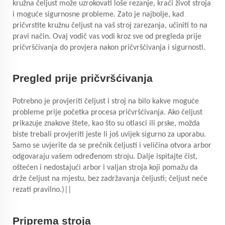
kružna čeljust može uzrokovati loše rezanje, kraći život stroja
i moguće sigurnosne probleme. Zato je najbolje, kad
pričvrstite kružnu čeljust na vaš stroj zarezanja, učiniti to na
pravi način. Ovaj vodič vas vodi kroz sve od pregleda prije
pričvršćivanja do provjera nakon pričvršćivanja i sigurnosti.
Pregled prije pričvršćivanja
Potrebno je provjeriti čeljust i stroj na bilo kakve moguće
probleme prije početka procesa pričvršćivanja. Ako čeljust
prikazuje znakove štete, kao što su otlasci ili prske, možda
biste trebali provjeriti jeste li još uvijek sigurno za uporabu.
Samo se uvjerite da se prečnik čeljusti i veličina otvora arbor
odgovaraju vašem određenom stroju. Dalje ispitajte čist,
oštećen i nedostajući arbor i valjan stroja koji pomažu da
drže čeljust na mjestu, bez zadržavanja čeljusti; čeljust neće
rezati pravilno.)||
Priprema stroja