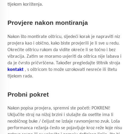
tijekom korištenja.
Provjere nakon montiranja
Nakon što montirate oštricu, sljedeći korak je napraviti niz
provjera kao i obično, kako biste provjerili je li sve u redu.
Okrećite oštricu rukom da vidite okreće li se točno i bez
vibracija. Zatim se moramo uvjeriti da oštrica nije labava i
da je čvrsto pričvršćena. Također pregledajte štitnik stroja
kontakt
, s oštricom to može uzrokovati nesreće ili štetu
tijekom rada.
Probni pokret
Nakon popisa provjera, spremni ste početi: POKRENI!
Uključite stroj na nižoj brzini i slušajte da osetite ima li
neobičnog buke / čeljust ne izdaje ravnomjerno zvuk. Loša
performanca režanja često se pojavljuje kroz reže koje nisu