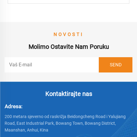
NOVOSTI
Molimo Ostavite Nam Poruku
Kontaktirajte nas
Adresa:
200 metara sjeverno od raskrižja Beidongcheng Road i Yalujiang
Road, East Industrial Park, Bowang Town, Bowang District,
Maanshan, Anhui, Kina