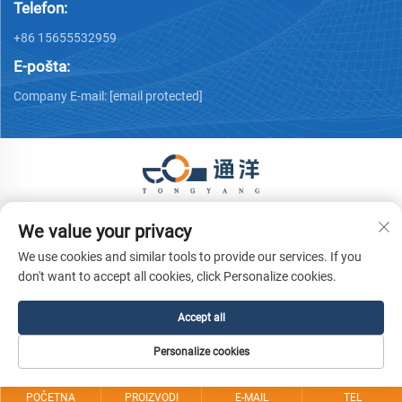
Telefon:
+86 15655532959
E-pošta:
Company E-mail:
[email protected]
Copyright © 2025 Ma 'anshan Tongyang Machinery Equipment
We value your privacy
Co., Ltd. Sva prava pridržana.
Politika privatnosti
We use cookies and similar tools to provide our services. If you
don't want to accept all cookies, click Personalize cookies.
Accept all
Personalize cookies
POČETNA
PROIZVODI
E-MAIL
TEL