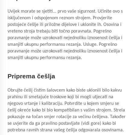
Uvijek morate se sjetiti... prvo vaše sigurnost. Učinite ovo s
isključenom i odspojenom reznom strojem. Provjerite
postojeće češlje ili priložne dijelove i uklonite ih. Osovina i
vreteno stroja trebaju biti točno poravnata. Pogrešno
poravnanje može uzrokovati nejednoliku iznosenost češlja i
smanjiti ukupnu performansu rezanja.
Usluge. Pogrešno
poravnanje može uzrokovati nejednoliku iznosenost češlja i
smanjiti ukupnu performansu rezanja.
Priprema češlja
Obrujte češlj čistim šalovcem kako biste uklonili bilo kakvu
prahinu ili smetajuće troskove koji bi mogli utjecati na
njegovo vrtanje i kalibraciju. Potvrdite u kojem smjeru se
češlj okreće kako bi bio kompatibilan s vašim strojem. Strela
pokazuje na točan smjer rotacije za većinu češljeva. Također
se uvjerite da ga pravilno postavljate (vidi gore) kako bi
potrebna ravnih strana vašeg češlja odgovarala osovinama.