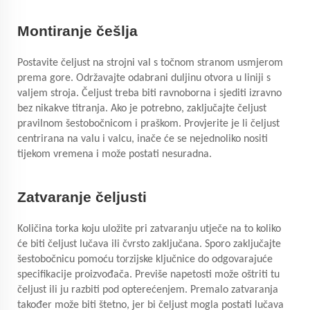
Montiranje češlja
Postavite čeljust na strojni val s točnom stranom usmjerom
prema gore. Održavajte odabrani duljinu otvora u liniji s
valjem stroja. Čeljust treba biti ravnoborna i sjediti izravno
bez nikakve titranja. Ako je potrebno, zaključajte čeljust
pravilnom šestobočnicom i praškom. Provjerite je li čeljust
centrirana na valu i valcu, inače će se nejednoliko nositi
tijekom vremena i može postati nesuradna.
Zatvaranje čeljusti
Količina torka koju uložite pri zatvaranju utječe na to koliko
će biti čeljust lučava ili čvrsto zaključana. Sporo zaključajte
šestobočnicu pomoću torzijske ključnice do odgovarajuće
specifikacije proizvođača. Previše napetosti može oštriti tu
čeljust ili ju razbiti pod opterećenjem. Premalo zatvaranja
također može biti štetno, jer bi čeljust mogla postati lučava