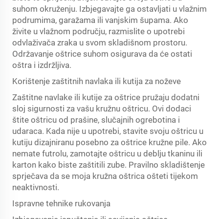
suhom okruženju. Izbjegavajte ga ostavljati u vlažnim
podrumima, garažama ili vanjskim šupama. Ako
živite u vlažnom području, razmislite o upotrebi
odvlaživača zraka u svom skladišnom prostoru.
Održavanje oštrice suhom osigurava da će ostati
oštra i izdržljiva.
Korištenje zaštitnih navlaka ili kutija za noževe
Zaštitne navlake ili kutije za oštrice pružaju dodatni
sloj sigurnosti za vašu kružnu oštricu. Ovi dodaci
štite oštricu od prašine, slučajnih ogrebotina i
udaraca. Kada nije u upotrebi, stavite svoju oštricu u
kutiju dizajniranu posebno za oštrice kružne pile. Ako
nemate futrolu, zamotajte oštricu u deblju tkaninu ili
karton kako biste zaštitili zube. Pravilno skladištenje
sprječava da se moja kružna oštrica ošteti tijekom
neaktivnosti.
Ispravne tehnike rukovanja