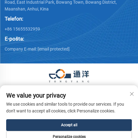
Road, East Industrial Park, Bowang Town, Bowang District,
Maanshan, Anhui, Kina
Telefon:
+86 15655532959
E-pošta:
Company E-mail:
[email protected]
Copyright © 2025 Ma 'anshan Tongyang Machinery Equipment
We value your privacy
Co., Ltd. Sva prava pridržana.
Politika privatnosti
We use cookies and similar tools to provide our services. If you
don't want to accept all cookies, click Personalize cookies.
Accept all
Personalize cookies