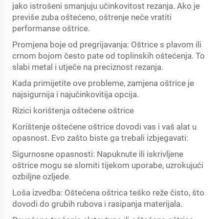
jako istrošeni smanjuju učinkovitost rezanja. Ako je
previše zuba oštećeno, oštrenje neće vratiti
performanse oštrice.
Promjena boje od pregrijavanja: Oštrice s plavom ili
crnom bojom često pate od toplinskih oštećenja. To
slabi metal i utječe na preciznost rezanja.
Kada primijetite ove probleme, zamjena oštrice je
najsigurnija i najučinkovitija opcija.
Rizici korištenja oštećene oštrice
Korištenje oštećene oštrice dovodi vas i vaš alat u
opasnost. Evo zašto biste ga trebali izbjegavati:
Sigurnosne opasnosti: Napuknute ili iskrivljene
oštrice mogu se slomiti tijekom uporabe, uzrokujući
ozbiljne ozljede.
Loša izvedba: Oštećena oštrica teško reže čisto, što
dovodi do grubih rubova i rasipanja materijala.