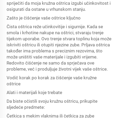
spriječiti da moja kružna oštrica izgubi učinkovitost i
osigurati da ostane u vrhunskom stanju.
Zašto je čišćenje vaše oštrice ključno
Čista oštrica reže učinkovitije i sigurnije. Kada se
smola i krhotine nakupe na oštrici, stvaraju trenje
tijekom uporabe. Ovo trenje stvara toplinu koja može
iskriviti oštricu ili otupiti njezine zube. Prljava oštrica
također ima problema s preciznim rezovima, što
može uništiti vaše materijale i izgubiti vrijeme.
Redovito čišćenje ne samo da sprječava ove
probleme, već i produljuje životni vijek vaše oštrice.
Vodič korak po korak za čišćenje vaše kružne
oštrice
Alati i materijali koje trebate
Da biste očistili svoju kružnu oštricu, prikupite
sljedeće predmete:
Četkica s mekim vlaknima ili četkica za zube