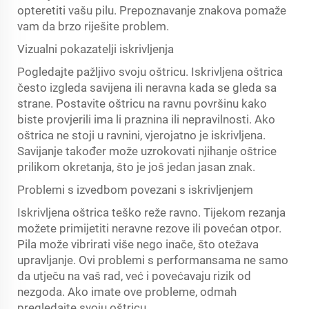
opteretiti vašu pilu. Prepoznavanje znakova pomaže
vam da brzo riješite problem.
Vizualni pokazatelji iskrivljenja
Pogledajte pažljivo svoju oštricu. Iskrivljena oštrica
često izgleda savijena ili neravna kada se gleda sa
strane. Postavite oštricu na ravnu površinu kako
biste provjerili ima li praznina ili nepravilnosti. Ako
oštrica ne stoji u ravnini, vjerojatno je iskrivljena.
Savijanje također može uzrokovati njihanje oštrice
prilikom okretanja, što je još jedan jasan znak.
Problemi s izvedbom povezani s iskrivljenjem
Iskrivljena oštrica teško reže ravno. Tijekom rezanja
možete primijetiti neravne rezove ili povećan otpor.
Pila može vibrirati više nego inače, što otežava
upravljanje. Ovi problemi s performansama ne samo
da utječu na vaš rad, već i povećavaju rizik od
nezgoda. Ako imate ove probleme, odmah
pregledajte svoju oštricu.