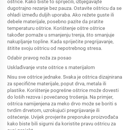
oštrice. Kako biste to spriječili, izbjegavajte
dugotrajno rezanje bez pauza. Ostavite oštricu da se
ohladi između duljih uporaba. Ako režete guste ili
debele materijale, posebno pazite da pratite
temperaturu oštrice. Korištenje oštre oštrice
također pomaže u smanjenju trenja, što smanjuje
nakupljanje topline. Kada spriječite pregrijavanje,
štitite svoju oštricu od nepotrebnog stresa.
Odabir pravog noža za posao
Usklađivanje vrste oštrice s materijalom
Nisu sve oštrice jednake. Svaka je oštrica dizajnirana
za specifične materijale, poput drva, metala ili
plastike. Korištenje pogrešne oštrice može dovesti
do loših rezova i povećanog trošenja. Na primjer,
oštrica namijenjena za meko drvo može se boriti s
tvrdim drvetom, uzrokujući pregrijavanje ili
oštećenje. Uvijek provjerite preporuke proizvođača
kako biste bili sigurni da koristite pravu oštricu za