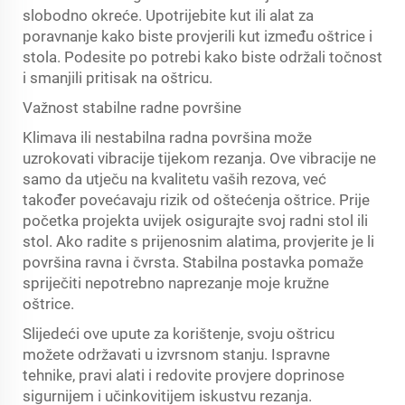
slobodno okreće. Upotrijebite kut ili alat za
poravnanje kako biste provjerili kut između oštrice i
stola. Podesite po potrebi kako biste održali točnost
i smanjili pritisak na oštricu.
Važnost stabilne radne površine
Klimava ili nestabilna radna površina može
uzrokovati vibracije tijekom rezanja. Ove vibracije ne
samo da utječu na kvalitetu vaših rezova, već
također povećavaju rizik od oštećenja oštrice. Prije
početka projekta uvijek osigurajte svoj radni stol ili
stol. Ako radite s prijenosnim alatima, provjerite je li
površina ravna i čvrsta. Stabilna postavka pomaže
spriječiti nepotrebno naprezanje moje kružne
oštrice.
Slijedeći ove upute za korištenje, svoju oštricu
možete održavati u izvrsnom stanju. Ispravne
tehnike, pravi alati i redovite provjere doprinose
sigurnijem i učinkovitijem iskustvu rezanja.