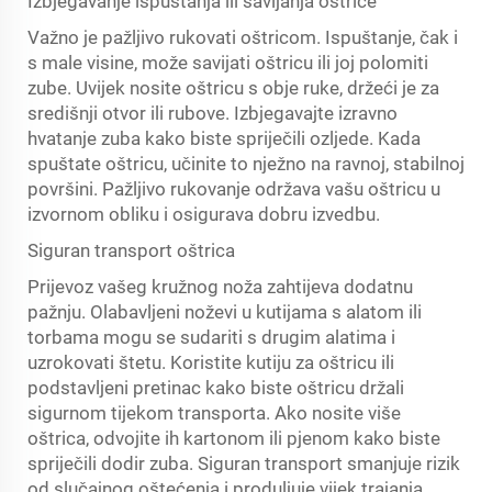
Izbjegavanje ispuštanja ili savijanja oštrice
Važno je pažljivo rukovati oštricom. Ispuštanje, čak i
s male visine, može savijati oštricu ili joj polomiti
zube. Uvijek nosite oštricu s obje ruke, držeći je za
središnji otvor ili rubove. Izbjegavajte izravno
hvatanje zuba kako biste spriječili ozljede. Kada
spuštate oštricu, učinite to nježno na ravnoj, stabilnoj
površini. Pažljivo rukovanje održava vašu oštricu u
izvornom obliku i osigurava dobru izvedbu.
Siguran transport oštrica
Prijevoz vašeg kružnog noža zahtijeva dodatnu
pažnju. Olabavljeni noževi u kutijama s alatom ili
torbama mogu se sudariti s drugim alatima i
uzrokovati štetu. Koristite kutiju za oštricu ili
podstavljeni pretinac kako biste oštricu držali
sigurnom tijekom transporta. Ako nosite više
oštrica, odvojite ih kartonom ili pjenom kako biste
spriječili dodir zuba. Siguran transport smanjuje rizik
od slučajnog oštećenja i produljuje vijek trajanja