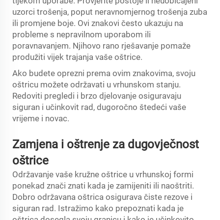
tijekom uporabe. Provjerite postoje li neuobičajeni
uzorci trošenja, poput neravnomjernog trošenja zuba
ili promjene boje. Ovi znakovi često ukazuju na
probleme s nepravilnom uporabom ili
poravnavanjem. Njihovo rano rješavanje pomaže
produžiti vijek trajanja vaše oštrice.
Ako budete oprezni prema ovim znakovima, svoju
oštricu možete održavati u vrhunskom stanju.
Redoviti pregledi i brzo djelovanje osiguravaju
siguran i učinkovit rad, dugoročno štedeći vaše
vrijeme i novac.
Zamjena i oštrenje za dugovječnost
oštrice
Održavanje vaše kružne oštrice u vrhunskoj formi
ponekad znači znati kada je zamijeniti ili naoštriti.
Dobro održavana oštrica osigurava čiste rezove i
siguran rad. Istražimo kako prepoznati kada je
oštrica dosegla svoju granicu i kako je učinkovito