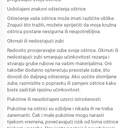
Uobičajeni znakovi oštećenja oštrice
Oštećenje vaše oštrice može imati različite oblike.
Znajući što tražiti, možete spriječiti da moja kružna
oštrica postane nesigurna ili neupotrebljiva.
Okrnuti ili nedostajući zubi
Redovito provjeravajte zube svoje oštrice. Okrnuti ili
nedostajući zubi smanjuju učinkovitost rezanja i
stvaraju grube rubove na vašim materijalima. Oni
također dodatno opterećuju preostale zube, što
dovodi do daljnjeg oštećenja. Ako uočite slomljene
zube, razmislite o popravku ili zamjeni oštrice kako
biste zadržali njezinu učinkovitost.
Pukotine ili neuobičajeni uzorci istrošenosti
Pukotine na oštrici su ozbiljne i nikada ih ne treba
zanemariti. Čak i male pukotine mogu narasti
tijekom vremena, povećavajući rizik od loma oštrice