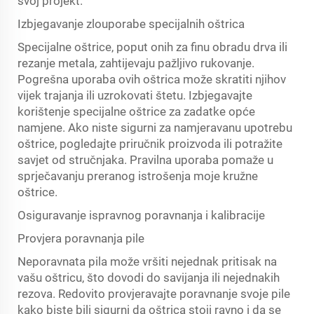
svoj projekt.
Izbjegavanje zlouporabe specijalnih oštrica
Specijalne oštrice, poput onih za finu obradu drva ili
rezanje metala, zahtijevaju pažljivo rukovanje.
Pogrešna uporaba ovih oštrica može skratiti njihov
vijek trajanja ili uzrokovati štetu. Izbjegavajte
korištenje specijalne oštrice za zadatke opće
namjene. Ako niste sigurni za namjeravanu upotrebu
oštrice, pogledajte priručnik proizvoda ili potražite
savjet od stručnjaka. Pravilna uporaba pomaže u
sprječavanju preranog istrošenja moje kružne
oštrice.
Osiguravanje ispravnog poravnanja i kalibracije
Provjera poravnanja pile
Neporavnata pila može vršiti nejednak pritisak na
vašu oštricu, što dovodi do savijanja ili nejednakih
rezova. Redovito provjeravajte poravnanje svoje pile
kako biste bili sigurni da oštrica stoji ravno i da se