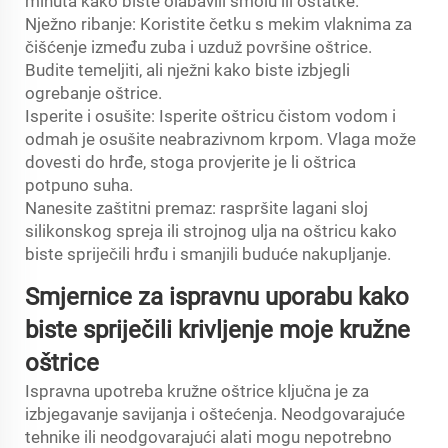
minuta kako biste olabavili smolu ili ostatke.
Nježno ribanje: Koristite četku s mekim vlaknima za
čišćenje između zuba i uzduž površine oštrice.
Budite temeljiti, ali nježni kako biste izbjegli
ogrebanje oštrice.
Isperite i osušite: Isperite oštricu čistom vodom i
odmah je osušite neabrazivnom krpom. Vlaga može
dovesti do hrđe, stoga provjerite je li oštrica
potpuno suha.
Nanesite zaštitni premaz: raspršite lagani sloj
silikonskog spreja ili strojnog ulja na oštricu kako
biste spriječili hrđu i smanjili buduće nakupljanje.
Smjernice za ispravnu uporabu kako
biste spriječili krivljenje moje kružne
oštrice
Ispravna upotreba kružne oštrice ključna je za
izbjegavanje savijanja i oštećenja. Neodgovarajuće
tehnike ili neodgovarajući alati mogu nepotrebno