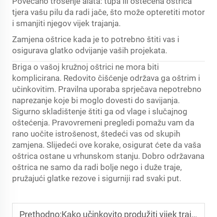
Povećano trošenje alata: tupa ili oštećena oštrica
tjera vašu pilu da radi jače, što može opteretiti motor
i smanjiti njegov vijek trajanja.
Zamjena oštrice kada je to potrebno štiti vas i
osigurava glatko odvijanje vaših projekata.
Briga o vašoj kružnoj oštrici ne mora biti
komplicirana. Redovito čišćenje održava ga oštrim i
učinkovitim. Pravilna uporaba sprječava nepotrebno
naprezanje koje bi moglo dovesti do savijanja.
Sigurno skladištenje štiti ga od vlage i slučajnog
oštećenja. Pravovremeni pregledi pomažu vam da
rano uočite istrošenost, štedeći vas od skupih
zamjena. Slijedeći ove korake, osigurat ćete da vaša
oštrica ostane u vrhunskom stanju. Dobro održavana
oštrica ne samo da radi bolje nego i duže traje,
pružajući glatke rezove i sigurniji rad svaki put.
Prethodno:
Kako učinkovito produžiti vijek trajanja okrugle oštrice?