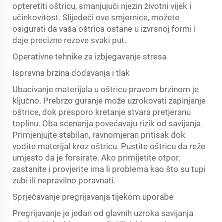
opteretiti oštricu, smanjujući njezin životni vijek i
učinkovitost. Slijedeći ove smjernice, možete
osigurati da vaša oštrica ostane u izvrsnoj formi i
daje precizne rezove svaki put.
Operativne tehnike za izbjegavanje stresa
Ispravna brzina dodavanja i tlak
Ubacivanje materijala u oštricu pravom brzinom je
ključno. Prebrzo guranje može uzrokovati zapinjanje
oštrice, dok presporo kretanje stvara pretjeranu
toplinu. Oba scenarija povećavaju rizik od savijanja.
Primjenjujte stabilan, ravnomjeran pritisak dok
vodite materijal kroz oštricu. Pustite oštricu da reže
umjesto da je forsirate. Ako primijetite otpor,
zastanite i provjerite ima li problema kao što su tupi
zubi ili nepravilno poravnati.
Sprječavanje pregrijavanja tijekom uporabe
Pregrijavanje je jedan od glavnih uzroka savijanja