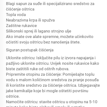
Blagi sapun za suđe ili specijalizirano sredstvo za
čišćenje oštrica
Topla voda
Neabrazivna krpa ili spužva
Zaštitne rukavice
Silikonski sprej ili lagano strojno ulje
Ako imate ove alate spremne, možete učinkovito
očistiti svoju oštricu bez nanošenja štete.
Siguran postupak čišćenja
Uklonite oštricu: Isključite pilu iz izvora napajanja i
pažljivo uklonite oštricu. Uvijek nosite rukavice kako
biste zaštitili ruke od oštrih rubova.
Pripremite otopinu za čišćenje: Pomiješajte toplu
vodu s malom količinom sredstva za pranje posuđa
ili koristite sredstvo za čišćenje oštrica. Izbjegavajte
jake kemikalije koje bi mogle oštetiti površinu
oštrice.
Namočite oštricu: stavite oštricu u otopinu na 5-10