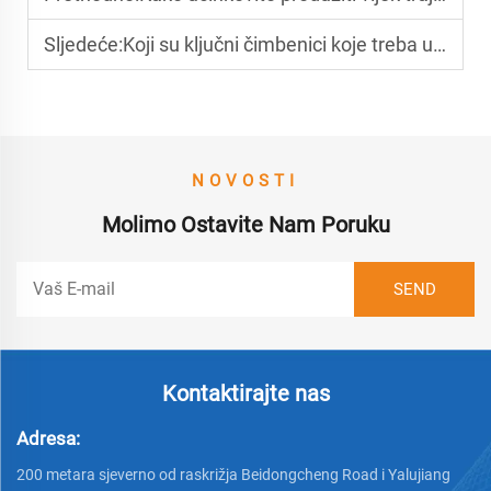
Sljedeće:
Koji su ključni čimbenici koje treba uzeti u obzir pri kupnji kružnog noža?
NOVOSTI
Molimo Ostavite Nam Poruku
Kontaktirajte nas
Adresa:
200 metara sjeverno od raskrižja Beidongcheng Road i Yalujiang