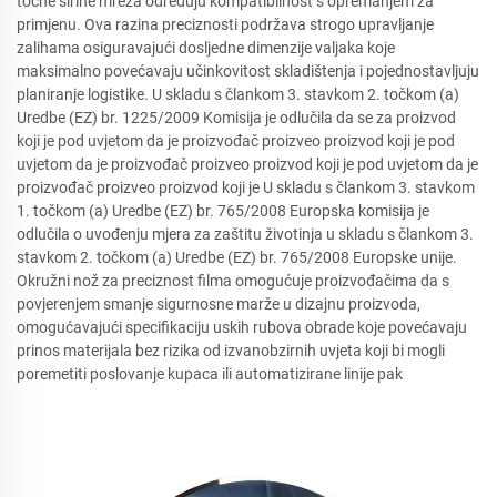
točne širine mreža određuju kompatibilnost s opremanjem za
primjenu. Ova razina preciznosti podržava strogo upravljanje
zalihama osiguravajući dosljedne dimenzije valjaka koje
maksimalno povećavaju učinkovitost skladištenja i pojednostavljuju
planiranje logistike. U skladu s člankom 3. stavkom 2. točkom (a)
Uredbe (EZ) br. 1225/2009 Komisija je odlučila da se za proizvod
koji je pod uvjetom da je proizvođač proizveo proizvod koji je pod
uvjetom da je proizvođač proizveo proizvod koji je pod uvjetom da je
proizvođač proizveo proizvod koji je U skladu s člankom 3. stavkom
1. točkom (a) Uredbe (EZ) br. 765/2008 Europska komisija je
odlučila o uvođenju mjera za zaštitu životinja u skladu s člankom 3.
stavkom 2. točkom (a) Uredbe (EZ) br. 765/2008 Europske unije.
Okružni nož za preciznost filma omogućuje proizvođačima da s
povjerenjem smanje sigurnosne marže u dizajnu proizvoda,
omogućavajući specifikaciju uskih rubova obrade koje povećavaju
prinos materijala bez rizika od izvanobzirnih uvjeta koji bi mogli
poremetiti poslovanje kupaca ili automatizirane linije pak