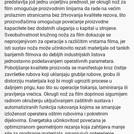
predstavlja još jednu uvjerljivu prednost, jer okrugli nož za
film omogućuje proizvodnim linijama da rade na većim
prolaznim stranicama bez žrtvovanja kvalitete rezova, što
proizvođačima omogućuje povećanje proizvodne
kapacitete bez dodatnih ulaganja u kapital u strojeve.
Sveobuhvatnost kružnog noža za film dokazuje se
neprocjenjivom za operacije s različitim vrstama filma, jer
isti sustav noža može učinkovito rezati materijale od tankih
barijernih filmova do debljih industrijskih listova
jednostavno podešavanjem operativnih parametara.
Poboljšanje kvalitete proizvoda se manifestuje kroz čistije
završetke rubova koji uklanjaju grublje rubove, grobu ili
distorziju materijala koji bi mogli ugroziti procese u
daljnjem prigu, kao što su operacije tiskanja, laminiranja ili
pravljenja vrećica. Okrugli nož za film doprinosi sigurnijem
radnom okruženju uključivanjem zaštitnih sustava i
automatiziranih funkcija rukovanja kojima se smanjuje
izloženost operatera oštrim rubovima i pokretnim
dijelovima. Energetska učinkovitost povećana je
optimiziranom geometrijom rezanja koja zahtijeva manje
sile za prodiranje materijala, smanjujući opterećenje