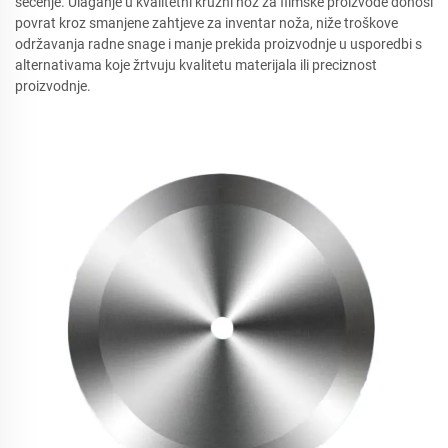
sečenje. Ulaganje u kvalitetni kružni nož za filmske proizvode donosi
povrat kroz smanjene zahtjeve za inventar noža, niže troškove
održavanja radne snage i manje prekida proizvodnje u usporedbi s
alternativama koje žrtvuju kvalitetu materijala ili preciznost
proizvodnje.