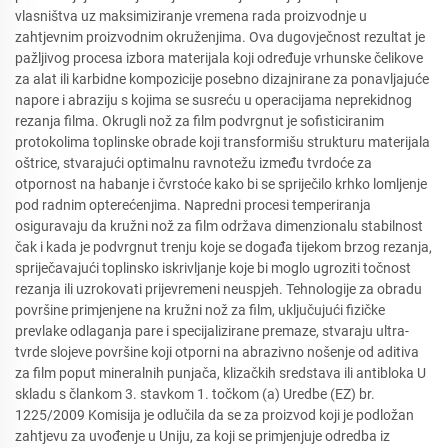
vlasništva uz maksimiziranje vremena rada proizvodnje u
zahtjevnim proizvodnim okruženjima. Ova dugovječnost rezultat je
pažljivog procesa izbora materijala koji određuje vrhunske čelikove
za alat ili karbidne kompozicije posebno dizajnirane za ponavljajuće
napore i abraziju s kojima se susreću u operacijama neprekidnog
rezanja filma. Okrugli nož za film podvrgnut je sofisticiranim
protokolima toplinske obrade koji transformišu strukturu materijala
oštrice, stvarajući optimalnu ravnotežu između tvrdoće za
otpornost na habanje i čvrstoće kako bi se spriječilo krhko lomljenje
pod radnim opterećenjima. Napredni procesi temperiranja
osiguravaju da kružni nož za film održava dimenzionalu stabilnost
čak i kada je podvrgnut trenju koje se događa tijekom brzog rezanja,
spriječavajući toplinsko iskrivljanje koje bi moglo ugroziti točnost
rezanja ili uzrokovati prijevremeni neuspjeh. Tehnologije za obradu
površine primjenjene na kružni nož za film, uključujući fizičke
prevlake odlaganja pare i specijalizirane premaze, stvaraju ultra-
tvrde slojeve površine koji otporni na abrazivno nošenje od aditiva
za film poput mineralnih punjača, klizačkih sredstava ili antibloka U
skladu s člankom 3. stavkom 1. točkom (a) Uredbe (EZ) br.
1225/2009 Komisija je odlučila da se za proizvod koji je podložan
zahtjevu za uvođenje u Uniju, za koji se primjenjuje odredba iz