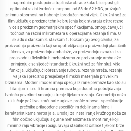
naprednim postupcima toplinske obrade kako bi se postigli
optimalni razini tvrdoće u rasponu od 58 do 62 HRC, pružajući
iznimnu otpornost na habanje i produžen radni vijek. Okružni nož za
film uključuje precizne tehnike brušenja koje stvaraju oštre rezne
ivice s preciznim geometrijskim specifikacijama, omogućavajući
točnost na razini mikrometara u operacijama rezanja filma. U
skladu s člankom 3. stavkom 1. točkom (a) ovog članka, za
proizvodnju proizvoda koji se upotrebljavaju u proizvodnji plastičnih
filmova, za proizvodnju ambalaže, za proizvodnju oznaka i za
proizvodnju fleksibilnih mehanizama za pretvaranje ambalaže,
primjenjuje se sljedeći standard: Okružni nož za film služi više
funkcija, uključujući obrezivanje rubova, rezanje mreža, rezanje
valjaka i precizno presječenje filmskih materijala pri velikim
brzinama. Moderni modeli imaju specijalizirane premaze kao što su
titanijum nitrid ili hromna premaza koja dodatno poboljšavaju
tvrdoću površine i smanjuju trenje tijekom rezanja. Geometrija noža
uključuje pažljivo izračunate uglove, profile rubova i specifikacije
prečnika prilagođene specifičnim debljinama filma i
karakteristikama materijala. Uređaji za instaliranje kružnog noža za
film obično uključuju sigurne mehanizme za montiranje koji
minimiziraju vibracije i osiguravaju stabilnost oštrice tijekom brze