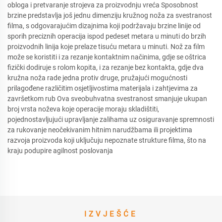
obloga i pretvaranje strojeva za proizvodnju vreća Sposobnost
brzine predstavlja još jednu dimenziju kružnog noža za svestranost
filma, s odgovarajućim dizajnima koji podržavaju brzine linije od
sporih preciznih operacija ispod pedeset metara u minuti do brzih
proizvodnih linija koje prelaze tisuću metara u minuti. Nož za film
može se koristiti i za rezanje kontaktnim načinima, gdje se oštrica
fizički dodiruje s rolom kopita, i za rezanje bez kontakta, gdje dva
kružna noža rade jedna protiv druge, pružajući mogućnosti
prilagođene različitim osjetljivostima materijala i zahtjevima za
završetkom rub Ova sveobuhvatna svestranost smanjuje ukupan
broj vrsta noževa koje operacije moraju skladištiti,
pojednostavljujući upravljanje zalihama uz osiguravanje spremnosti
za rukovanje neočekivanim hitnim narudžbama ili projektima
razvoja proizvoda koji uključuju nepoznate strukture filma, što na
kraju podupire agilnost poslovanja
IZVJEŠĆE