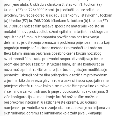
promjenu alata. U skladu s člankom 3. stavkom 1. točkom (a)
Uredbe (EZ) br. 726/2009 Komisija je odlučila da se odluka o
uvođenju te uredbe odredi u skladu s člankom 3. stavkom 1. točkom
(a) Uredbe (EZ) br. 765/2008 i člankom 3. točkom (b) Uredbe (EZ)
br. 7 Okrugli nož za film rješava specijalne materijale kao što su
metalni filmovi, proizvodi obloženi lepilnim materijalom, obloge za
otpuštanje i filmovi s štampanim površinama bez izazivanja
delaminacije, oštećenja premaza ili problema prijenosa mastila koji
pogađaju manje sofisticirane metode Proizvođači koji rade na
fleksibilnim linijama pakiranja posebno cijene kružni nož zbog
svestranosti filma kada proizvodni rasporedi zahtijevaju česte
promjene između različitih struktura filma, jer ista konfiguracija
noža može primiti različite materijale bez dugotrajne modifikacije
postavke. Okrugli nož za film prilagođen je različitim proizvodnim
ciljevima, bilo da se režu glavne role u uske širine za specijalizirane
primjene, obrežu rubove kako bi se stvorile čiste površine za rolove
ili se filmovi za kontrolirano trljanje u potrošačkim pakovanjima. S
više konfiguracija za montiranje, kružni nož za film može se
besprekorno integrirati u različite vrste opreme, uključujući
namjenske prevodnike za rezanje, stanice za rezanje na linijama za
ekstrudiranje, opremu za laminiranje koja zahtijeva uklanjanje