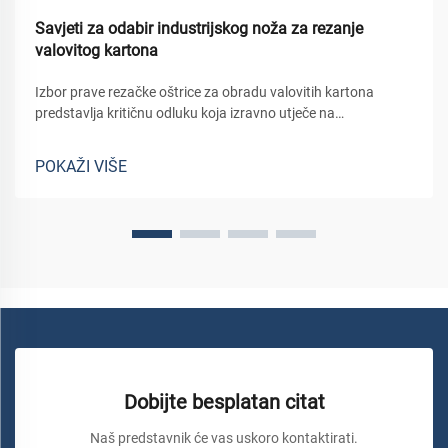
Savjeti za odabir industrijskog noža za rezanje
valovitog kartona
Izbor prave rezačke oštrice za obradu valovitih kartona
predstavlja kritičnu odluku koja izravno utječe na
učinkovitost proizvodnje, kvalitetu proizvoda i operativne
troškove. Industrijske objekte koji obrađuju velike količine
POKAŽI VIŠE
kor...
Dobijte besplatan citat
Naš predstavnik će vas uskoro kontaktirati.