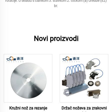
rotacije. U skladu s člankom 3. stavkom 2. točkom (a) Uredbe (EZ)
br.
Novi proizvodi
Kružni nož za rezanje
Držač noževa za zrakovni