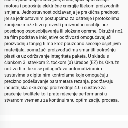
motora i potrošnju električne energije tijekom proizvodnih
smjena. Jednostavnost održavanja je praktična prednost,
jer se jednostavnim postupcima za oštrenje i protokolima
zamjene može brzo provesti proizvodno osoblje bez
posebnog osposobljavanja ili složene opreme. Okružni nož
za film podržava inicijative održivosti omogućavajući
proizvodnju tanjeg filma kroz pouzdano sečenje osjetljivih
materijala, pomažući proizvođačima smanjiti potrošnju
plastike uz održavanje integriteta paketa. U skladu s
člankom 3. stavkom 2. točkom (a) Uredbe (EZ) br. Okružni
nož za film lako se prilagođava automatiziranim
sustavima s digitalnim kontrolama koje omogućuju
precizno podešavanje parametara rezanja, podržavaju
industrijska okruženja proizvodnje 4.0 i sustave za
praćenje kvalitete koji prate mjerenje performansi u
stvarnom vremenu za kontinuiranu optimizaciju procesa.