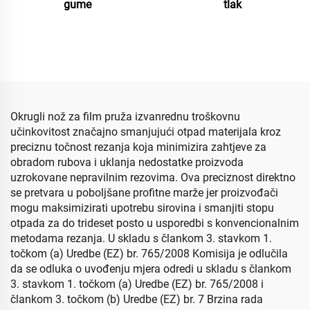
gume
tlak
Okrugli nož za film pruža izvanrednu troškovnu
učinkovitost značajno smanjujući otpad materijala kroz
preciznu točnost rezanja koja minimizira zahtjeve za
obradom rubova i uklanja nedostatke proizvoda
uzrokovane nepravilnim rezovima. Ova preciznost direktno
se pretvara u poboljšane profitne marže jer proizvođači
mogu maksimizirati upotrebu sirovina i smanjiti stopu
otpada za do trideset posto u usporedbi s konvencionalnim
metodama rezanja. U skladu s člankom 3. stavkom 1.
točkom (a) Uredbe (EZ) br. 765/2008 Komisija je odlučila
da se odluka o uvođenju mjera odredi u skladu s člankom
3. stavkom 1. točkom (a) Uredbe (EZ) br. 765/2008 i
člankom 3. točkom (b) Uredbe (EZ) br. 7 Brzina rada