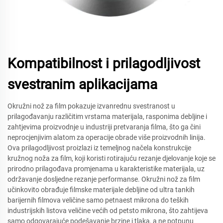
Kompatibilnost i prilagodljivost
svestranim aplikacijama
Okružni nož za film pokazuje izvanrednu svestranost u
prilagođavanju različitim vrstama materijala, rasponima debljine i
zahtjevima proizvodnje u industriji pretvaranja filma, što ga čini
neprocjenjivim alatom za operacije obrade više proizvodnih linija.
Ova prilagodljivost proizlazi iz temeljnog načela konstrukcije
kružnog noža za film, koji koristi rotirajuću rezanje djelovanje koje se
prirodno prilagođava promjenama u karakteristike materijala, uz
održavanje dosljedne rezanje performanse. Okružni nož za film
učinkovito obrađuje filmske materijale debljine od ultra tankih
barijernih filmova veličine samo petnaest mikrona do teških
industrijskih listova veličine većih od petsto mikrona, što zahtijeva
samo odgovarajuće podešavanje brzine i tlaka, a ne potpunu