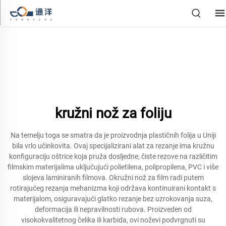
kružni nož za foliju
Na temelju toga se smatra da je proizvodnja plastičnih folija u Uniji
bila vrlo učinkovita. Ovaj specijalizirani alat za rezanje ima kružnu
konfiguraciju oštrice koja pruža dosljedne, čiste rezove na različitim
filmskim materijalima uključujući polietilena, polipropilena, PVC i više
slojeva laminiranih filmova. Okružni nož za film radi putem
rotirajućeg rezanja mehanizma koji održava kontinuirani kontakt s
materijalom, osiguravajući glatko rezanje bez uzrokovanja suza,
deformacija ili nepravilnosti rubova. Proizveden od
visokokvalitetnog čelika ili karbida, ovi noževi podvrgnuti su