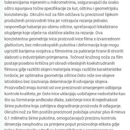
tolerancijama mjerenim u mikrometrima, osiguravajući da svako
oštro ispunjava točne specifikacije za kut, oštrinu i geometrijsku
konzistenciju. Okružni nož za film održava tu preciznost tijekom
produženih proizvodnih trka jer rotirajuća rezanja jednako
raspoređuje habanje po obimu oštrice, sprečavajući lokalizirano
otupljenje koje utječe na statične alatke za rezanje. Ova
konzistentna geometrija ivica proizvodi ivice filma s izvanrednom
glatkoćom, bez mikroskopskih pukotina i deformacija koje mogu
ugroziti barijerna svojstva u filmovima za pakiranje hrane ili stvoriti
slabosti u industrijskim primjenama. Točnost kružnog noža za film
postaje posebno kritična pri obradi višeslojnih koekstrudiranih
filmova gdje različiti slojevi materijala imaju različite karakteristike
tvrdoće, jer optimalna geometrija oštrice čisto reže sve slojeve
istodobno bez izazivanja delaminacije ili odvajanja slojeva.
Proizvođači imaju koristi od ove preciznosti smanjenjem odbijanja
kontrole kvalitete, jer čiste ivice uklanjaju uobičajene nedostatke kao
što su formiranje anđeoske dlake, zakrčenje ivice ili nejednakost
širine pukotine koja zahtijeva degradiranje proizvoda ili odlaganje.
Okružni nož za film postiže preciznost položaja unutar plus ili minus
0,1 milimetra širine pukotina, omogućavajući preciznu kontrolu
dimenzija neophodnu za primjene poput proizvodnje etiketa gdje