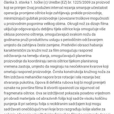
članka 3. stavka 1. točke (c) Uredbe (EZ) br. 1225/2009 za proizvod
koji se primjen Ovaj produženi interval rezanja smanjuje učestalost
operacija promjene oštrice koje zahtijevaju prekide proizvodnje,
minimizirajući gubitak proizvodnje i povezane troškove mogućnosti
u proizvodnim pogonima velikog obima. Okrugli nož za dizajn filma
uključuje odgovarajuću debljinu tijela oštrice koja omogućuje više
ciklusa ponovno oštrenja, omogućavajući svakom nožu da
godinama pruži produktivnu uslugu s periodičnim održavanjem
umjesto da zahtijeva česte zamjene. Predvidivi obrasci habanja
karakteristični za kružni nož za film omogućuju raspored
održavanja na temelju stanja, omogućavajući planerima
proizvodnje da koordiniraju servis oštrice tijekom planiranog
vremena zastoja, umjesto da reagiraju na neočekivane kvarove koji
ometaju raspored proizvodnje. Čvrsta konstrukcija kružnog noža za
film izdržava mehaničke napore brze rotacije i sila rezanja bez
stvaranja pukotina, čipova ili defekta rubova koji bi mogli prenijeti
oznake na površine filma ili stvoriti opasnosti za sigurnost od
fragmenata oštrice. Ova se izdržljivost pokazala posebno vrijednom
pri obradi materijala od abrazivnih folija koji sadrže visoku količinu
punjenja ili pri sečenju folija s recikliranim sadržajem koji mogu
sadržavati onečišćujući tvari koje brzo razgrađuju lošije alatke za