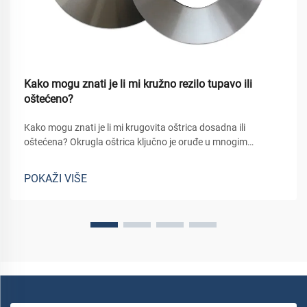
Kako mogu znati je li mi kružno rezilo tupavo ili
oštećeno?
Kako mogu znati je li mi krugovita oštrica dosadna ili
oštećena? Okrugla oštrica ključno je oruđe u mnogim
projektima, od obrade drveta i metala do pakiranja i
popravaka kuće. Oštro, netaknuto kružno oštro čini čiste
POKAŽI VIŠE
rezove učinkovito, dok...