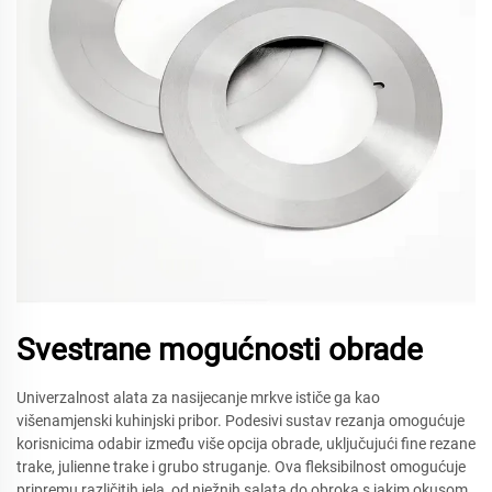
Svestrane mogućnosti obrade
Univerzalnost alata za nasijecanje mrkve ističe ga kao
višenamjenski kuhinjski pribor. Podesivi sustav rezanja omogućuje
korisnicima odabir između više opcija obrade, uključujući fine rezane
trake, julienne trake i grubo struganje. Ova fleksibilnost omogućuje
pripremu različitih jela, od nježnih salata do obroka s jakim okusom.