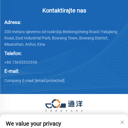
Kontaktirajte nas
Adresa:
200 metara sjeverno od raskrižja Beidongcheng Road i Yalujiang
Road, East Industrial Park, Bowang Town, Bowang District,
Maanshan, Anhui, Kina
Telefon:
+86 15655532959
E-mail:
Company E-mail:
[email protected]
Autorska prava © 2026 Ma 'anshan Tongyang Machinery
We value your privacy
Equipment Co., Ltd. Sva prava pridržana.
Politika privatnosti