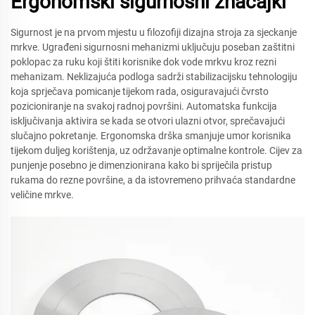
Ergonomski sigurnosni značajki
Sigurnost je na prvom mjestu u filozofiji dizajna stroja za sjeckanje
mrkve. Ugrađeni sigurnosni mehanizmi uključuju poseban zaštitni
poklopac za ruku koji štiti korisnike dok vode mrkvu kroz rezni
mehanizam. Neklizajuća podloga sadrži stabilizacijsku tehnologiju
koja sprječava pomicanje tijekom rada, osiguravajući čvrsto
pozicioniranje na svakoj radnoj površini. Automatska funkcija
isključivanja aktivira se kada se otvori ulazni otvor, sprečavajući
slučajno pokretanje. Ergonomska drška smanjuje umor korisnika
tijekom duljeg korištenja, uz održavanje optimalne kontrole. Cijev za
punjenje posebno je dimenzionirana kako bi spriječila pristup
rukama do rezne površine, a da istovremeno prihvaća standardne
veličine mrkve.