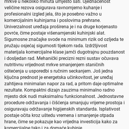
mrkve u nekoliko minuta umjesto sati. Ujednačenost
veličine rezova osigurava ravnomjerno kuhanje i
profesionalni izgled jela, što je posebno važno u
komercijalnim kuhinjama i poslovima prehrane.
Univerzalnost uređaja proširena je i na druge korjenasto
povrće, čime postaje višenamjenski kuhinjski alat.
Sigurnosne značajke svode na minimum rizik od ozljeda te
pružaju osjećaj sigurnosti tijekom rada. Izdržljivost
materijala komercijalne klase jamči dugotrajnu pouzdanost
i dosljedan rad. Mehanički precizni rezni sustav očuvava
nutritivnu vrijednost mrkve smanjenjem staničnih
oštećenja u usporedbi s ručnim seckanjem. Još jedna
ključna prednost je energetska učinkovitost, jer uređaj
zahtijeva minimalan napor za rad, a pritom daje optimalne
rezultate. Kompaktni dizajn zauzima minimalno radno
mjesto dok nudi maksimalnu funkcionalnost. Jednostavne
procedure održavanja i čišćenja smanjuju vrijeme prostoja i
osiguravaju održavanje higijenskih standarda. Isplativost
postaje očita kroz uštedu vremena i smanjenje otpada
hrane, čime se pokazuje kao vrijedna investicija kako za
komercijalne tako i za domaće kuhinje.