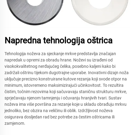
Napredna tehnologija oštrica
Tehnologija noževa za sjeckanje mrkve predstavlja značajan
napredak u opremi za obradu hrane. Noževi su izrađeni od
visokokvalitetnog nerđajućeg čelika, posebno kaljeni kako bi
zadržali oštrinu tijekom dugotrajne uporabe. Inovativni dizajn noža
uključuje precizno konstruirane kutove rezanja koji svode otpor na
minimum, istovremeno maksimizirajući učinkovitost. To rezultira
čistim, točnim rezovima koji sačuvavaju staničnu strukturu mrkve,
sprječavaju njenom tamnjenju i očuvanju hranjivih tvari. Sustav
noževa ima više površina za rezanje koje u skladu obrađuju mrkvu
jednoliko, bez obzira na veličinu ili oblik. Izdržljivost noževa
osigurava dosljedan rad bez potrebe za čestim oštricama ili
zamjenom.