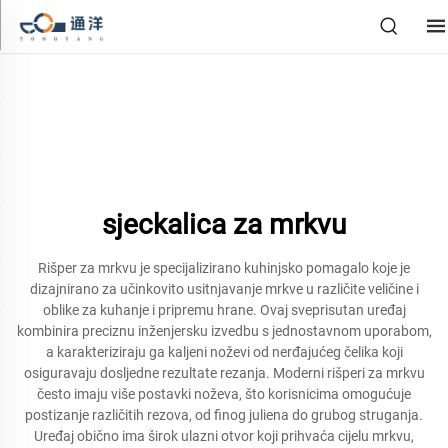
sjeckalica za mrkvu
Rišper za mrkvu je specijalizirano kuhinjsko pomagalo koje je
dizajnirano za učinkovito usitnjavanje mrkve u različite veličine i
oblike za kuhanje i pripremu hrane. Ovaj sveprisutan uređaj
kombinira preciznu inženjersku izvedbu s jednostavnom uporabom,
a karakteriziraju ga kaljeni noževi od nerđajućeg čelika koji
osiguravaju dosljedne rezultate rezanja. Moderni rišperi za mrkvu
često imaju više postavki noževa, što korisnicima omogućuje
postizanje različitih rezova, od finog juliena do grubog struganja.
Uređaj obično ima širok ulazni otvor koji prihvaća cijelu mrkvu,