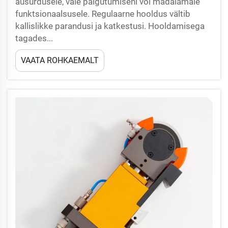
ausurdusele, vale paigutumiseni või madalamale
funktsionaalsusele. Regulaarne hooldus vältib
kallislikke parandusi ja katkestusi. Hooldamisega
tagades...
VAATA ROHKAEMALT