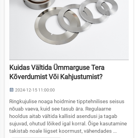
Kuidas Vältida Ümmarguse Tera
Kõverdumist Või Kahjustumist?
2024-12-15 11:00:00
Ringkujulise noaga hoidmine tipptehnilises seisus
nõuab vaeva, kuid see tasub ära. Regulaarne
hooldus aitab vältida kallisid asendusi ja tagab
sujuvad, ohutud lõiked igal korral. Õige kasutamine
takistab noale liigset koormust, vähendades ...