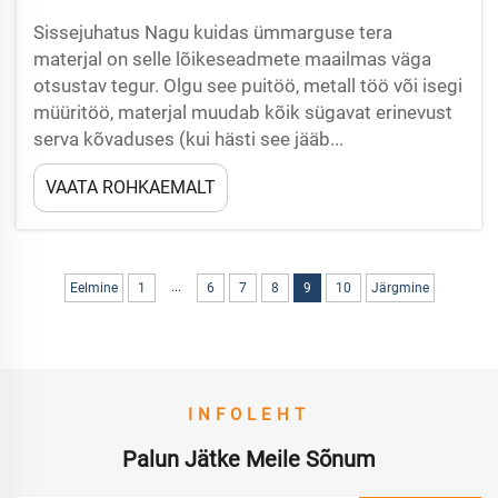
Sissejuhatus Nagu kuidas ümmarguse tera
materjal on selle lõikeseadmete maailmas väga
otsustav tegur. Olgu see puitöö, metall töö või isegi
müüritöö, materjal muudab kõik sügavat erinevust
serva kõvaduses (kui hästi see jääb...
VAATA ROHKAEMALT
...
Eelmine
1
6
7
8
9
10
Järgmine
INFOLEHT
Palun Jätke Meile Sõnum