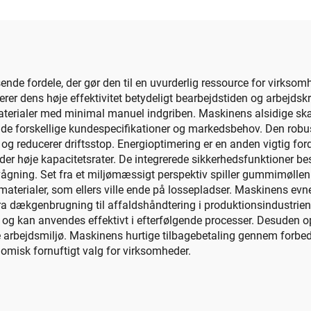
nde fordele, der gør den til en uvurderlig ressource for virkso
 dens høje effektivitet betydeligt bearbejdstiden og arbejdskraf
rialer med minimal manuel indgriben. Maskinens alsidige skær
t opfylde forskellige kundespecifikationer og markedsbehov. Den ro
v og reducerer driftsstop. Energioptimering er en anden vigtig
er høje kapacitetsrater. De integrerede sikkerhedsfunktioner bes
vågning. Set fra et miljømæssigt perspektiv spiller gummimøllen
terialer, som ellers ville ende på lossepladser. Maskinens evne
 fra dækgenbrugning til affaldshåndtering i produktionsindustrien.
 og kan anvendes effektivt i efterfølgende processer. Desuden 
 arbejdsmiljø. Maskinens hurtige tilbagebetaling gennem forbedre
omisk fornuftigt valg for virksomheder.