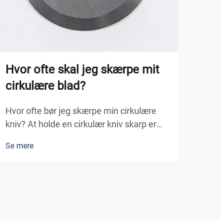
Hvor ofte skal jeg skærpe mit
202
cirkulære blad?
den
Hvor ofte bør jeg skærpe min cirkulære
Vigt
kniv? At holde en cirkulær kniv skarp er
skær
nøglen til at få klare skærer, beskytte
kan 
Se mere
Se m
maskinen og gøre den mere effektiv. En
mest
sløv, rund kniv kan forårsage skrubbe
om d
kanter, forlænge skæringstiden og endda
eller
beskadige ma...
forst