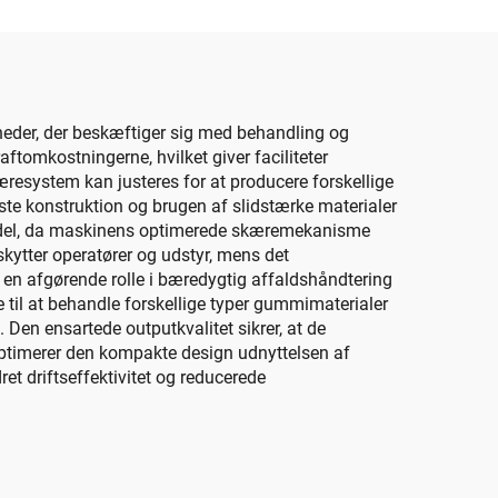
mheder, der beskæftiger sig med behandling og
tomkostningerne, hvilket giver faciliteter
esystem kan justeres for at producere forskellige
buste konstruktion og brugen af slidstærke materialer
 fordel, da maskinens optimerede skæremekanisme
kytter operatører og udstyr, mens det
 en afgørende rolle i bæredygtig affaldshåndtering
 til at behandle forskellige typer gummimaterialer
 Den ensartede outputkvalitet sikrer, at de
optimerer den kompakte design udnyttelsen af
t driftseffektivitet og reducerede