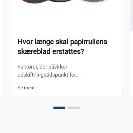
Hvor længe skal papirrullens
skæreblad erstattes?
Faktorer, der påvirker
udskiftningstidspunkt for
papirrulleskærblade
Se mere
Materialekomposition og
skærelivslængde Materialerne, der
bruges i produktionen af papirrullens
skæreblad, spiller en afgørende rolle for
deres levetid. Blade fremstillet af høj-
kulstof stål er ofte co...