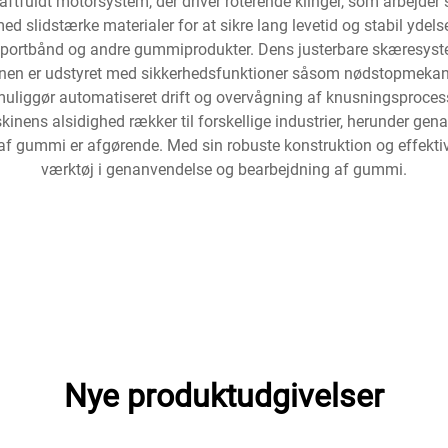
tfuldt motorsystem, der driver roterende klinger, som arbejder
 slidstærke materialer for at sikre lang levetid og stabil ydel
sportbånd og andre gummiprodukter. Dens justerbare skæresystem
kinen er udstyret med sikkerhedsfunktioner såsom nødstopmeka
 muliggør automatiseret drift og overvågning af knusningsprocesse
skinens alsidighed rækker til forskellige industrier, herunder g
af gummi er afgørende. Med sin robuste konstruktion og effek
værktøj i genanvendelse og bearbejdning af gummi.
Nye produktudgivelser