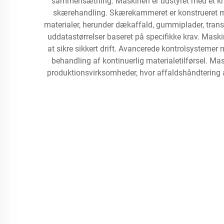
sammensætning. Maskinen er udstyret med et kraf
skærehandling. Skærekammeret er konstrueret med
materialer, herunder dækaffald, gummiplader, tran
uddatastørrelser baseret på specifikke krav. Mas
at sikre sikkert drift. Avancerede kontrolsystemer
behandling af kontinuerlig materialetilførsel. Ma
produktionsvirksomheder, hvor affaldshåndtering 