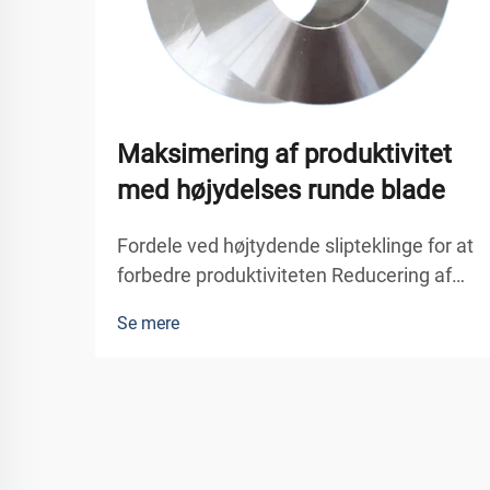
Maksimering af produktivitet
med højydelses runde blade
Fordele ved højtydende slipteklinge for at
forbedre produktiviteten Reducering af
nedetid gennem skæring af
Se mere
højekvalitetsmaterialer Disse højtydende
cirkulære klippeknive hjælper med at
reducere nedetid ved at øge
skærehastigheden af materialer. Th...