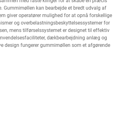
 sammen med faste klinger for at skabe en præcis
se. Gummimøllen kan bearbejde et bredt udvalg af
 giver operatører mulighed for at opnå forskellige
nismer og overbelastningsbeskyttelsessystemer for
n, mens tilførselssystemet er designet til effektiv
enanvendelsesfaciliteter, dækbearbejdning anlæg og
tive design fungerer gummimøllen som et afgørende