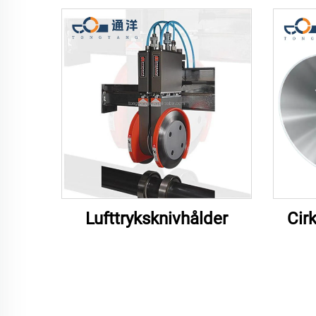
Lufttryksknivhålder
Cir