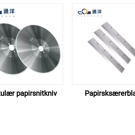
kulær papirsnitkniv
Papirsksærerbl