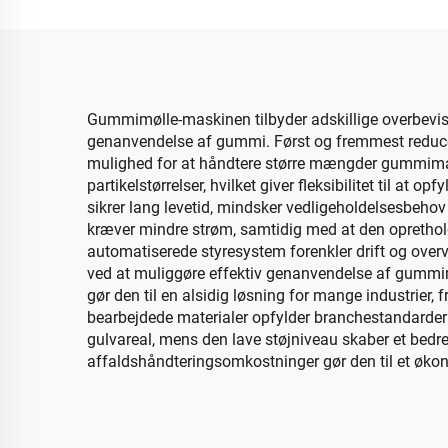
Gummimølle-maskinen tilbyder adskillige overbevise
genanvendelse af gummi. Først og fremmest reducerer
mulighed for at håndtere større mængder gummimate
partikelstørrelser, hvilket giver fleksibilitet til a
sikrer lang levetid, mindsker vedligeholdelsesbeho
kræver mindre strøm, samtidig med at den oprethold
automatiserede styresystem forenkler drift og over
ved at muliggøre effektiv genanvendelse af gummima
gør den til en alsidig løsning for mange industrier,
bearbejdede materialer opfylder branchestandarder
gulvareal, mens den lave støjniveau skaber et bedre
affaldshåndteringsomkostninger gør den til et økon