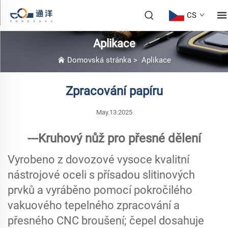
CS
Aplikace
Domovská stránka
>
Aplikace
Zpracování papíru
May.13.2025
---Kruhový nůž pro přesné dělení
Vyrobeno z dovozové vysoce kvalitní
nástrojové oceli s přísadou slitinových
prvků a vyráběno pomocí pokročilého
vakuového tepelného zpracování a
přesného CNC broušení; čepel dosahuje