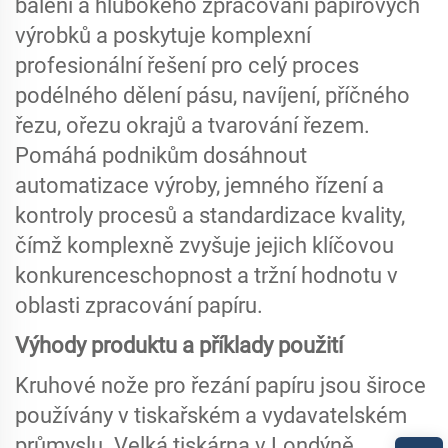
balení a hlubokého zpracování papírových
výrobků a poskytuje komplexní
profesionální řešení pro celý proces
podélného dělení pásu, navíjení, příčného
řezu, ořezu okrajů a tvarování řezem.
Pomáhá podnikům dosáhnout
automatizace výroby, jemného řízení a
kontroly procesů a standardizace kvality,
čímž komplexně zvyšuje jejich klíčovou
konkurenceschopnost a tržní hodnotu v
oblasti zpracování papíru.
Výhody produktu a příklady použití
Kruhové nože pro řezání papíru jsou široce
používány v tiskařském a vydavatelském
průmyslu. Velká tiskárna v Londýně