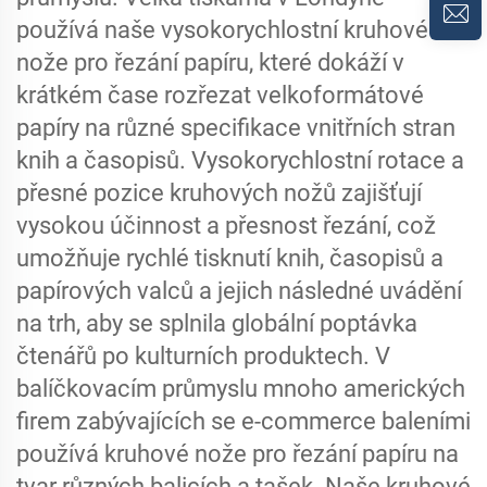
používá naše vysokorychlostní kruhové
nože pro řezání papíru, které dokáží v
krátkém čase rozřezat velkoformátové
papíry na různé specifikace vnitřních stran
knih a časopisů. Vysokorychlostní rotace a
přesné pozice kruhových nožů zajišťují
vysokou účinnost a přesnost řezání, což
umožňuje rychlé tisknutí knih, časopisů a
papírových valců a jejich následné uvádění
na trh, aby se splnila globální poptávka
čtenářů po kulturních produktech. V
balíčkovacím průmyslu mnoho amerických
firem zabývajících se e-commerce baleními
používá kruhové nože pro řezání papíru na
tvar různých balicích a tašek. Naše kruhové