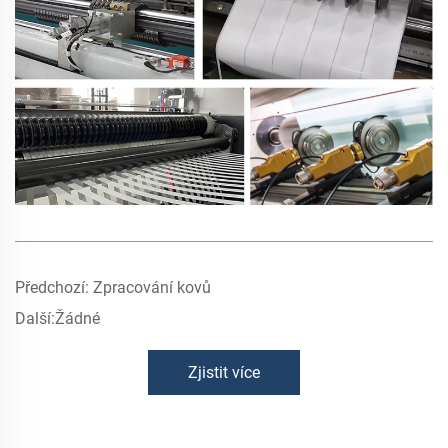
Předchozí:
Zpracování kovů
Další:
Žádné
Zjistit více